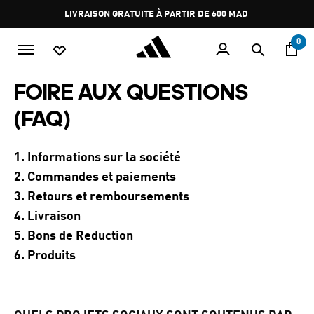
Aller au contenu principal
Pause
LIVRAISON GRATUITE À PARTIR DE 600 MAD
promotion
rotation
0
FOIRE AUX QUESTIONS
(FAQ)
1. Informations sur la société
2. Commandes et paiements
3. Retours et remboursements
4. Livraison
5. Bons de Reduction
6. Produits