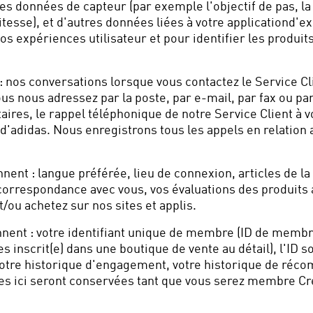
 les données de capteur (par exemple l'objectif de pas, la d
tesse), et d'autres données liées à votre applicationd'ex
os expériences utilisateur et pour identifier les produi
 nos conversations lorsque vous contactez le Service Cl
ous nous adressez par la poste, par e-mail, par fax ou p
res, le rappel téléphonique de notre Service Client à vo
'adidas. Nous enregistrons tous les appels en relation a
ent : langue préférée, lieu de connexion, articles de la 
correspondance avec vous, vos évaluations des produits a
/ou achetez sur nos sites et applis.
nent : votre identifiant unique de membre (ID de membre)
s inscrit(e) dans une boutique de vente au détail), l'ID s
 votre historique d'engagement, votre historique de réc
es ici seront conservées tant que vous serez membre Cr