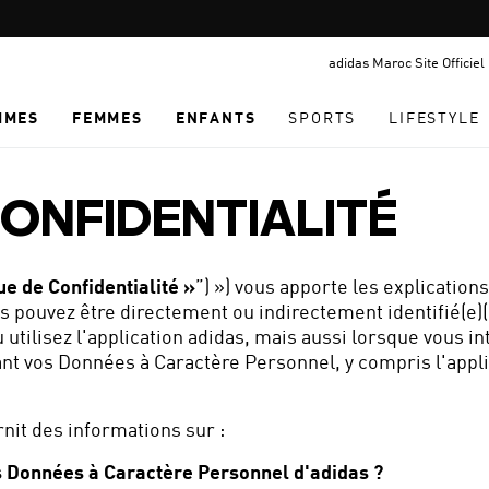
Pause
promotion
adidas Maroc Site Officiel
rotation
MMES
FEMMES
ENFANTS
SPORTS
LIFESTYLE
CONFIDENTIALITÉ
ue de Confidentialité »
”) ») vous apporte les explication
us pouvez être directement ou indirectement identifié(e)(
utilisez l'application adidas, mais aussi lorsque vous int
ant vos Données à Caractère Personnel, y compris l'appli
rnit des informations sur :
s Données à Caractère Personnel d'adidas ?