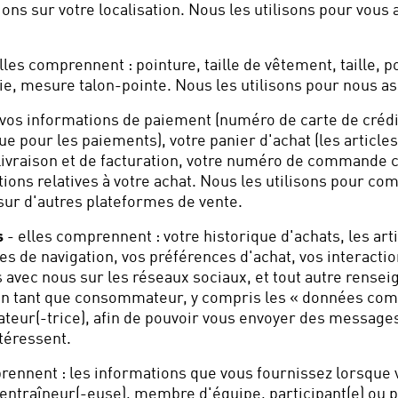
ns sur votre localisation. Nous les utilisons pour vous 
lles comprennent : pointure, taille de vêtement, taille, po
 mesure talon-pointe. Nous les utilisons pour nous assu
vos informations de paiement (numéro de carte de crédit
que pour les paiements), votre panier d'achat (les article
livraison et de facturation, votre numéro de commande cl
ations relatives à votre achat. Nous les utilisons pour c
 sur d'autres plateformes de vente.
s
- elles comprennent : votre historique d'achats, les arti
 de navigation, vos préférences d'achat, vos interactio
ns avec nous sur les réseaux sociaux, et tout autre rense
n tant que consommateur, y compris les « données comm
teur(-trice), afin de pouvoir vous envoyer des messag
ntéressent.
rennent : les informations que vous fournissez lorsque 
entraîneur(-euse), membre d'équipe, participant(e) ou 