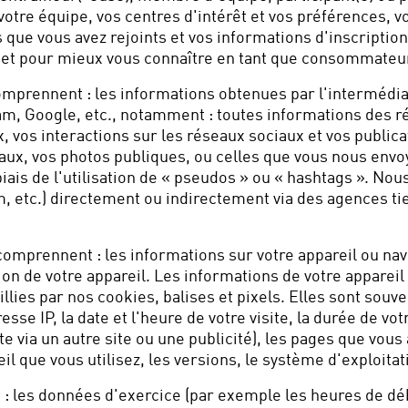
otre équipe, vos centres d'intérêt et vos préférences, 
 que vous avez rejoints et vos informations d'inscriptio
t pour mieux vous connaître en tant que consommateur(
omprennent : les informations obtenues par l'intermédia
am, Google, etc., notamment : toutes informations des 
vos interactions sur les réseaux sociaux et vos publicat
iaux, vos photos publiques, ou celles que vous nous env
biais de l'utilisation de « pseudos » ou « hashtags ». N
m, etc.) directement ou indirectement via des agences t
comprennent : les informations sur votre appareil ou na
n de votre appareil. Les informations de votre appareil s
llies par nos cookies, balises et pixels. Elles sont souv
resse IP, la date et l'heure de votre visite, la durée de vo
ite via un autre site ou une publicité), les pages que vous
eil que vous utilisez, les versions, le système d'exploitat
: les données d'exercice (par exemple les heures de déb