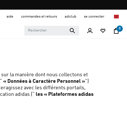
aide
commandes et retours
adiclub
se connecter
0
s sur la manière dont nous collectons et
“
« Données à Caractère Personnel »
”)
eragissez avec les différents portails,
cation adidas (“
les « Plateformes adidas