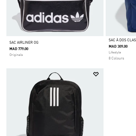
SAC À DOS CLA
SAC AIRLINER OG
MAD 309.00
MAD 779.00
Selected
Lifestyle
Originals
8 Colours