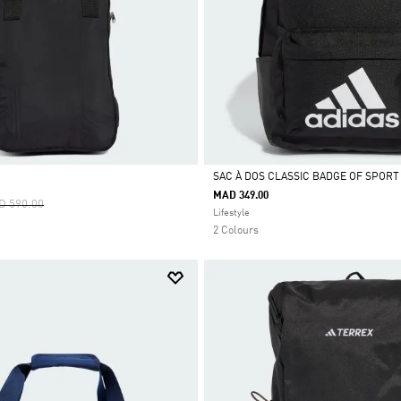
SAC À DOS CLASSIC BADGE OF SPORT
MAD 349.00
ce Reduced From
To
D 590.00
Selected
Lifestyle
2 Colours