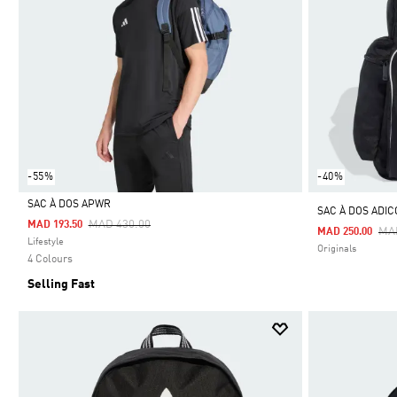
-55%
-40%
SAC À DOS APWR
SAC À DOS ADI
Price Reduced From
To
MAD 430.00
MAD 193.50
Pri
MA
MAD 250.00
Selected
Lifestyle
Originals
4 Colours
Selling Fast