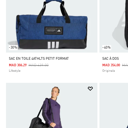
-30%
-40%
SAC EN TOILE 4ATHLTS PETIT FORMAT
SAC À DOS
Price Reduced From
To
Pri
MAD 439.00
MA
MAD 306.29
MAD 354.00
Lifestyle
Originals