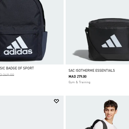
SSIC BADGE OF SPORT
SAC ISOTHERME ESSENTIALS
ce Reduced From
To
D 349.00
MAD 279.00
Gym & Training