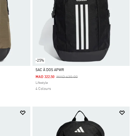
-25%
SAC À DOS APWR
Price Reduced From
To
MAD 430.00
MAD 322.50
Selected
Lifestyle
4 Colours