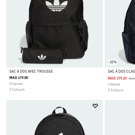
-20%
SAC À DOS AVEC TROUSSE
SAC À DOS CLA
MAD 419.00
Pri
MA
MAD 279.20
Selected
Selected
Originals
Lifestyle
3 Colours
2 Colours