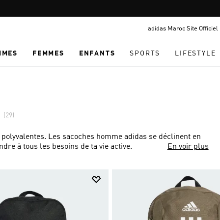
Pause
LIVRAISON GRATUITE À PARTIR DE 600 MAD
promotion
adidas Maroc Site Officiel
rotation
MMES
FEMMES
ENFANTS
SPORTS
LIFESTYLE
(29)
 polyvalentes. Les sacoches homme adidas se déclinent en
dre à tous les besoins de ta vie active.
En voir plus