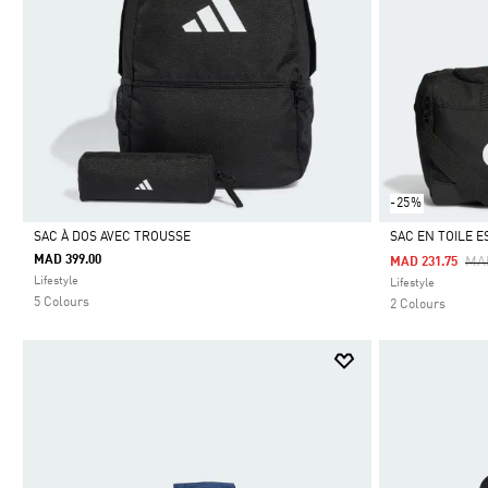
-25%
SAC À DOS AVEC TROUSSE
SAC EN TOILE E
MAD 399.00
Pri
MA
MAD 231.75
Selected
Selected
Lifestyle
Lifestyle
5 Colours
2 Colours