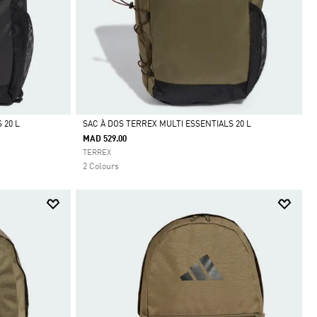
 20 L
SAC À DOS TERREX MULTI ESSENTIALS 20 L
MAD 529.00
Selected
TERREX
2 Colours