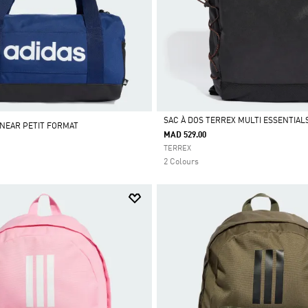
SAC À DOS TERREX MULTI ESSENTIALS
INEAR PETIT FORMAT
MAD 529.00
Selected
TERREX
2 Colours