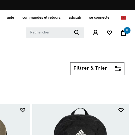
aide
commandes et retours
adiclub
se connecter
0
Filtrer & Trier