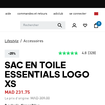
aide
commandes et retours
adiclub
se connecter
0
Lifestyle
Accessoires
4.8
(328)
-25%
4.8
étoiles
sur
SAC EN TOILE
5,
valeur
ESSENTIALS LOGO
de
la
note
XS
moyenne.
Read
MAD 231.75
328
Reviews.
Price reduced from
to
MAD 309.00
Le prix d'origine:
Lien
sur