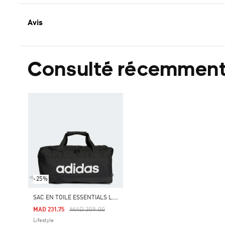
Avis
Consulté récemmen
-25%
S
AC EN TOILE ESSENTIALS LOGO XS
Price Reduced From
To
MAD 309.00
MAD 231.75
Lifestyle