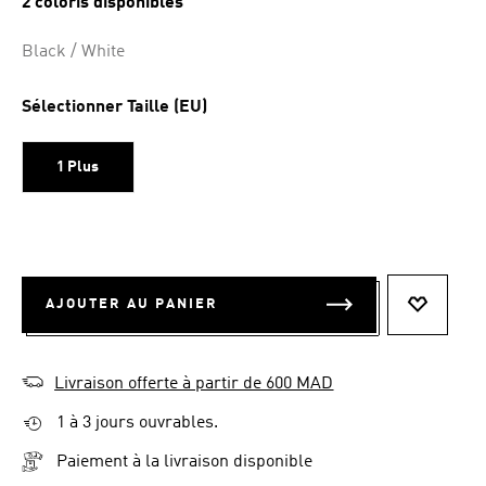
2 coloris disponibles
la
même
page.
Black / White
Sélectionner Taille (EU)
1 Plus
AJOUTER AU PANIER
AJOUTER
Livraison offerte à partir de 600 MAD
1 à 3 jours ouvrables.
Paiement à la livraison disponible