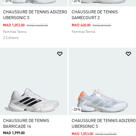
-35%
-20%
CHAUSSURE DE TENNIS ADIZERO
CHAUSSURE DE TENNIS
UBERSONIC 5
GAMECOURT 2
Price Reduced From
To
Price Reduced From
To
MAD 1,053.00
MAD 1,620.00
MAD 648.00
MAD 810.00
Femmes Tennis
Femmes Tennis
2 Colours
-35%
CHAUSSURE DE TENNIS
CHAUSSURE DE TENNIS ADIZERO
BARRICADE 14
UBERSONIC 5
MAD 1,999.00
Price Reduced From
To
MAD 1,053.00
MAD 1,620.00