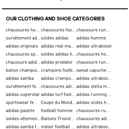
OUR CLOTHING AND SHOE CATEGORIES
chaussures homme adidas original
chaussures football adidas
chaussure running homme
survêtement adidas homme
soldes adidas
adidas homme
adidas originals
adidas real madrid
adidas ultraboost
chaussures sport adidas
soldes adidas homme
chaussures homme adidas
chaussure adidas original
adidas predator
chaussure running adidas femme
ballon champions league
crampons football adidas en promotion
sweat capuche adidas
adidas samba
adidas crampon terrain ferme
adidas ultraboost homme
survêtement femme adidas
chaussures adidas femme soldes
adidas stella mccartney
adidas superstar
adidas turf football shoes
adidas running adizero
sportswear femme
Coupe du Monde de la FIFA 26™
adidas slides homme
adidas gazelle
football homme
chaussures running adidas
soldes vêtements homme
Ballons Trionda de la Coupe du Monde de la FIFA 26™
chaussures adidas femme
adidas samba femme
indoor football shoes
adidas ultraboost 22