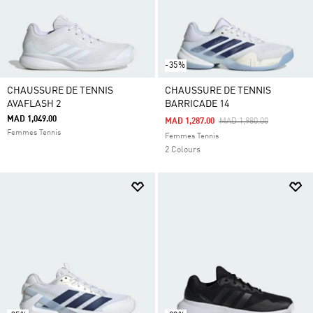
-35%
CHAUSSURE DE TENNIS
CHAUSSURE DE TENNIS
AVAFLASH 2
BARRICADE 14
MAD 1,049.00
Price Reduced From
To
MAD 1,287.00
MAD 1,980.00
Femmes Tennis
Femmes Tennis
2 Colours