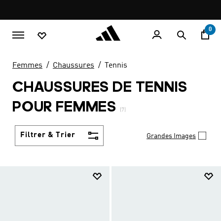
Aller au contenu principal
Pause
promotion
rotation
0
Femmes
Chaussures
Tennis
CHAUSSURES DE TENNIS
POUR FEMMES
(7)
Filtrer & Trier
Grandes Images