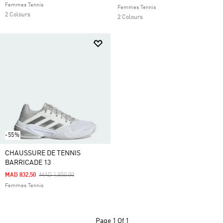
Femmes Tennis
Femmes Tennis
2 Colours
2 Colours
-55%
CHAUSSURE DE TENNIS
BARRICADE 13
Price Reduced From
To
MAD 832.50
MAD 1,850.00
Femmes Tennis
Page
1 Of 1