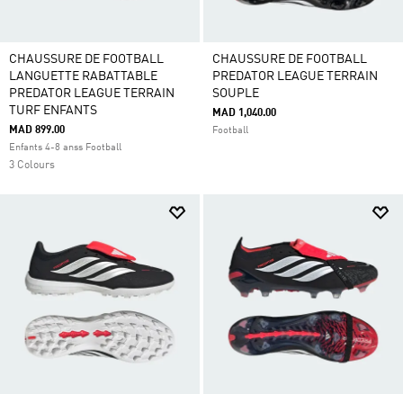
CHAUSSURE DE FOOTBALL
CHAUSSURE DE FOOTBALL
LANGUETTE RABATTABLE
PREDATOR LEAGUE TERRAIN
PREDATOR LEAGUE TERRAIN
SOUPLE
TURF ENFANTS
MAD 1,040.00
MAD 899.00
Football
Enfants 4-8 anss Football
3 Colours