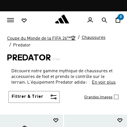
Aller au contenu principal
Pause
promotion
rotation
0
Chaussures
Coupe du Monde de la FIFA 26™🏆
Predator
PREDATOR
(114)
Découvre notre gamme mythique de chaussures et
accessoires de foot et prends le contrôle sur le
terrain. L'équipement Predator adidas combine
En voir plus
légèreté, précision et puissance pour te mener à la
victoire.
Filtrer & Trier
Grandes Images