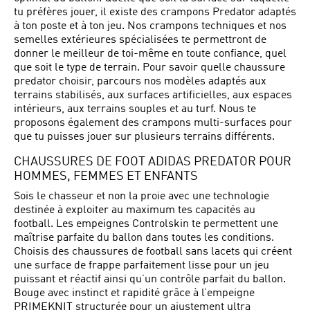
tu préfères jouer, il existe des crampons Predator adaptés
à ton poste et à ton jeu. Nos crampons techniques et nos
semelles extérieures spécialisées te permettront de
donner le meilleur de toi-même en toute confiance, quel
que soit le type de terrain. Pour savoir quelle chaussure
predator choisir, parcours nos modèles adaptés aux
terrains stabilisés, aux surfaces artificielles, aux espaces
intérieurs, aux terrains souples et au turf. Nous te
proposons également des crampons multi-surfaces pour
que tu puisses jouer sur plusieurs terrains différents.
CHAUSSURES DE FOOT ADIDAS PREDATOR POUR
HOMMES, FEMMES ET ENFANTS
Sois le chasseur et non la proie avec une technologie
destinée à exploiter au maximum tes capacités au
football. Les empeignes Controlskin te permettent une
maîtrise parfaite du ballon dans toutes les conditions.
Choisis des chaussures de football sans lacets qui créent
une surface de frappe parfaitement lisse pour un jeu
puissant et réactif ainsi qu’un contrôle parfait du ballon.
Bouge avec instinct et rapidité grâce à l’empeigne
PRIMEKNIT structurée pour un ajustement ultra