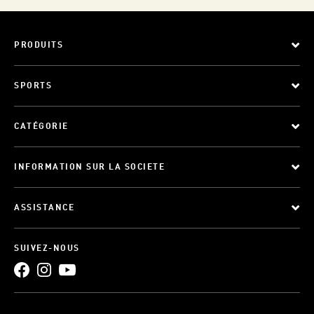
PRODUITS
SPORTS
CATÉGORIE
INFORMATION SUR LA SOCIETE
ASSISTANCE
SUIVEZ-NOUS