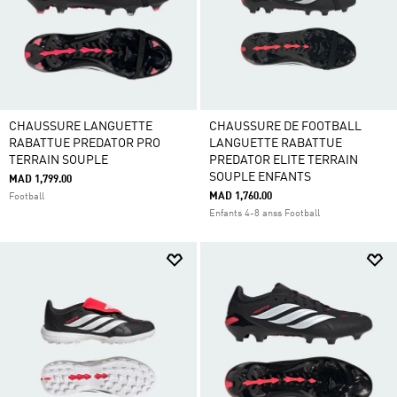
CHAUSSURE LANGUETTE
CHAUSSURE DE FOOTBALL
RABATTUE PREDATOR PRO
LANGUETTE RABATTUE
TERRAIN SOUPLE
PREDATOR ELITE TERRAIN
SOUPLE ENFANTS
MAD 1,799.00
MAD 1,760.00
Football
Enfants 4-8 anss Football