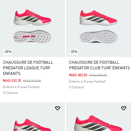
-35%
-35%
CHAUSSURE DE FOOTBALL
CHAUSSURE DE FOOTBALL
PREDATOR LEAGUE TURF
PREDATOR CLUB TURF ENFANTS
ENFANTS
Price Reduced From
To
MAD 383.50
MAD 590.00
Price Reduced From
To
MAD 532.35
MAD 819.00
Enfants 4-8 anss Football
Enfants 4-8 anss Football
3 Colours
2 Colours