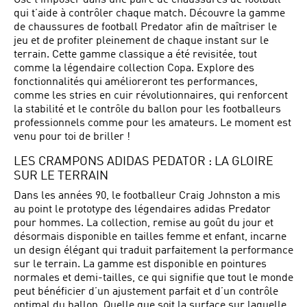
Ose t’imposer dans une paire de chaussures de football
qui t’aide à contrôler chaque match. Découvre la gamme
de chaussures de football Predator afin de maîtriser le
jeu et de profiter pleinement de chaque instant sur le
terrain. Cette gamme classique a été revisitée, tout
comme la légendaire collection Copa. Explore des
fonctionnalités qui amélioreront tes performances,
comme les stries en cuir révolutionnaires, qui renforcent
la stabilité et le contrôle du ballon pour les footballeurs
professionnels comme pour les amateurs. Le moment est
venu pour toi de briller !
LES CRAMPONS ADIDAS PEDATOR : LA GLOIRE
SUR LE TERRAIN
Dans les années 90, le footballeur Craig Johnston a mis
au point le prototype des légendaires adidas Predator
pour hommes. La collection, remise au goût du jour et
désormais disponible en tailles femme et enfant, incarne
un design élégant qui traduit parfaitement la performance
sur le terrain. La gamme est disponible en pointures
normales et demi-tailles, ce qui signifie que tout le monde
peut bénéficier d’un ajustement parfait et d’un contrôle
optimal du ballon. Quelle que soit la surface sur laquelle