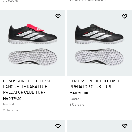
3 Colours
Enfants 4-8 anss Football
CHAUSSURE DE FOOTBALL
CHAUSSURE DE FOOTBALL
LANGUETTE RABATTUE
PREDATOR CLUB TURF
PREDATOR CLUB TURF
MAD 710.00
MAD 779.00
Football
Football
3 Colours
2 Colours