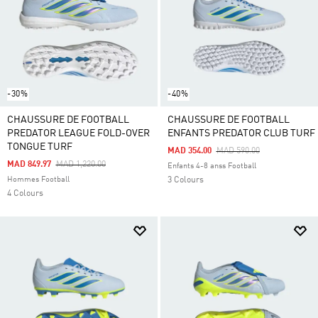
-30%
-40%
CHAUSSURE DE FOOTBALL
CHAUSSURE DE FOOTBALL
PREDATOR LEAGUE FOLD-OVER
ENFANTS PREDATOR CLUB TURF
TONGUE TURF
Price Reduced From
To
MAD 354.00
MAD 590.00
Price Reduced From
To
MAD 849.97
MAD 1,220.00
Enfants 4-8 anss Football
Hommes Football
3 Colours
4 Colours