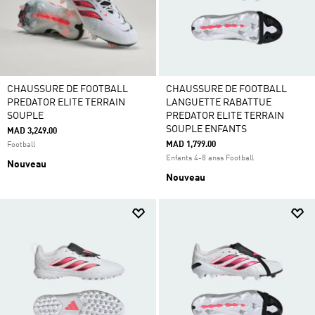
CHAUSSURE DE FOOTBALL
CHAUSSURE DE FOOTBALL
PREDATOR ELITE TERRAIN
LANGUETTE RABATTUE
SOUPLE
PREDATOR ELITE TERRAIN
SOUPLE ENFANTS
MAD 3,249.00
MAD 1,799.00
Football
Enfants 4-8 anss Football
Nouveau
Nouveau