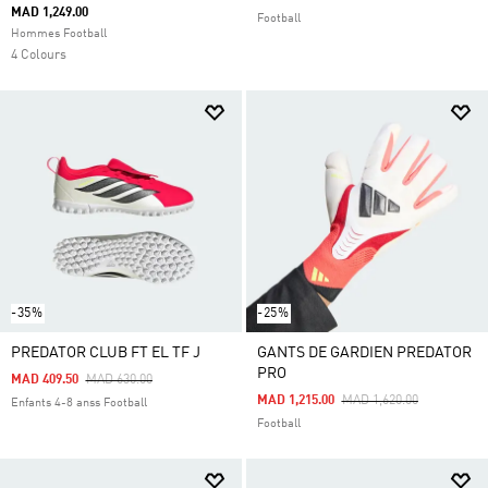
MAD 1,249.00
Football
Hommes Football
4 Colours
-35%
-25%
PREDATOR CLUB FT EL TF J
GANTS DE GARDIEN PREDATOR
PRO
Price Reduced From
To
MAD 409.50
MAD 630.00
Price Reduced From
To
MAD 1,215.00
MAD 1,620.00
Enfants 4-8 anss Football
Football