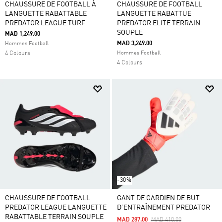
CHAUSSURE DE FOOTBALL À
CHAUSSURE DE FOOTBALL
LANGUETTE RABATTABLE
LANGUETTE RABATTUE
PREDATOR LEAGUE TURF
PREDATOR ELITE TERRAIN
SOUPLE
MAD 1,249.00
MAD 3,249.00
Hommes Football
4 Colours
Hommes Football
4 Colours
-30%
CHAUSSURE DE FOOTBALL
GANT DE GARDIEN DE BUT
PREDATOR LEAGUE LANGUETTE
D’ENTRAÎNEMENT PREDATOR
RABATTABLE TERRAIN SOUPLE
Price Reduced From
To
MAD 287.00
MAD 410.00