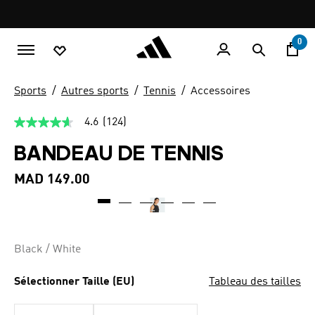
Aller au contenu principal
Pause
promotion
rotation
0
Sports
Autres sports
Tennis
Accessoires
4.6
(124)
4.6
étoiles
BANDEAU DE TENNIS
sur
5,
valeur
MAD 149.00
de
la
note
moyenne.
Read
124
Black / White
Reviews.
Lien
sur
Sélectionner Taille (EU)
Tableau des tailles
la
même
page.