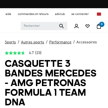
aide
commandes et retours
adiclub
se connecter
0
Sports
Autres sports
Performance
Accessoires
4.7
(23)
4.7
étoiles
CASQUETTE 3
sur
5,
valeur
BANDES MERCEDES
de
la
- AMG PETRONAS
note
moyenne.
Read
FORMULA 1 TEAM
23
Reviews.
DNA
Lien
sur