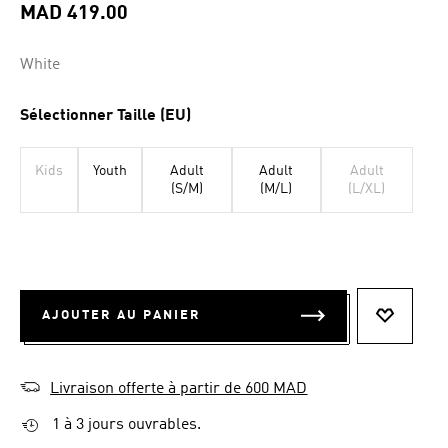
la
MAD 419.00
même
page.
White
Sélectionner Taille (EU)
Kids
Youth
Adult
Adult
Adult
(S/M)
(M/L)
(L/XL)
AJOUTER AU PANIER
AJOUTER
Livraison offerte à partir de 600 MAD
1 à 3 jours ouvrables.