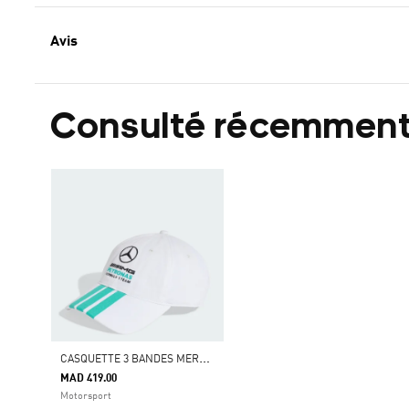
Avis
Consulté récemmen
C
ASQUETTE 3 BANDES MERCEDES - AMG PETRONAS FORMULA 1 TEAM DNA
MAD 419.00
Motorsport