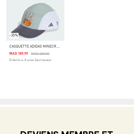
-35%
C
ASQUETTE ADIDAS MINECRAFT ENFANTS
Price Reduced From
To
MAD 189.99
MAD 300.00
Enfants 4-8 anss Sportswear