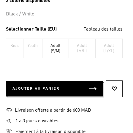
2 coloris disponibles
la
même
page.
Black / White
Sélectionner Taille (EU)
Tableau des tailles
Kids
Youth
Adult
Adult
Adult
(S/M)
(M/L)
(L/XL)
AJOUTER AU PANIER
AJOUTER
Livraison offerte à partir de 600 MAD
1 à 3 jours ouvrables.
Paiement à la livraison disponible