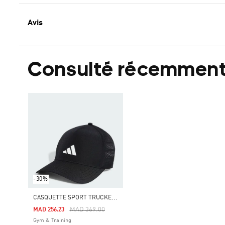
Avis
Consulté récemmen
-30%
C
ASQUETTE SPORT TRUCKER CLIMACOOL
Price Reduced From
To
MAD 369.00
MAD 256.23
Gym & Training