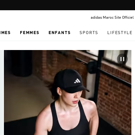
Pause
promotion
adidas Maroc Site Officiel
rotation
MMES
FEMMES
ENFANTS
SPORTS
LIFESTYLE