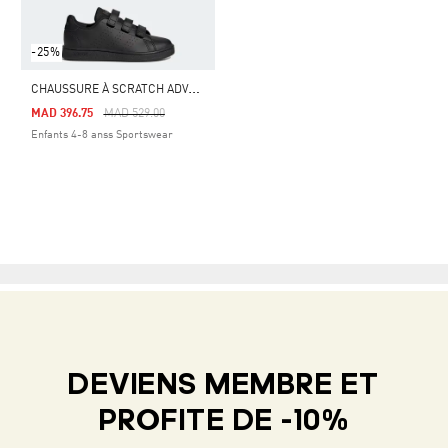
-25%
C
HAUSSURE À SCRATCH ADVANTAGE COURT LIFESTYLE
Price Reduced From
To
MAD 396.75
MAD 529.00
Enfants 4-8 anss Sportswear
DEVIENS MEMBRE ET
PROFITE DE -10%