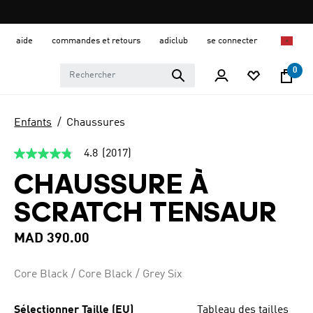
aide
commandes et retours
adiclub
se connecter
0
Enfants
Chaussures
4.8
(2017)
4.8
étoiles
CHAUSSURE À
sur
5,
valeur
SCRATCH TENSAUR
de
la
note
MAD 390.00
moyenne.
Read
2017
Core Black / Core Black / Grey Six
Reviews.
Lien
sur
Sélectionner Taille (EU)
Tableau des tailles