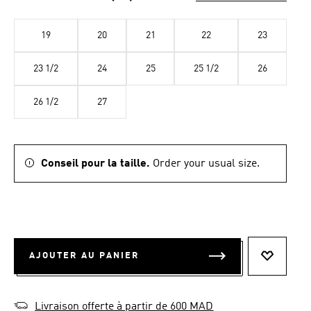
la
même
page.
19
20
21
22
23
23 1/2
24
25
25 1/2
26
26 1/2
27
Conseil pour la taille.
Order your usual size.
AJOUTER AU PANIER
AJOUTER
Livraison offerte à partir de 600 MAD