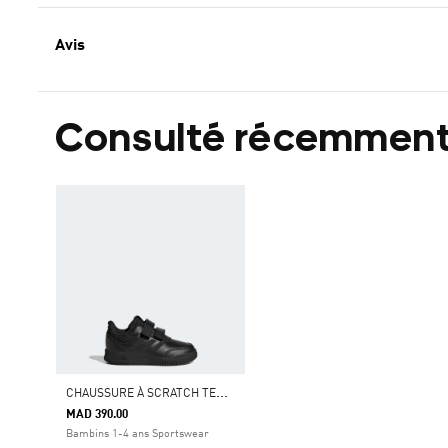
Avis
Consulté récemmen
C
HAUSSURE À SCRATCH TENSAUR
MAD 390.00
Bambins 1-4 ans Sportswear