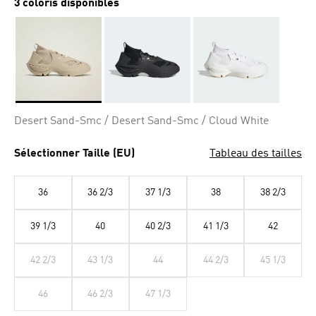
3 coloris disponibles
Selected
Desert Sand-Smc / Desert Sand-Smc / Cloud White
Sélectionner Taille (EU)
Tableau des tailles
36
36 2/3
37 1/3
38
38 2/3
39 1/3
40
40 2/3
41 1/3
42
42 2/3
43 1/3
44
44 2/3
45 1/3
46
46 2/3
47 1/3