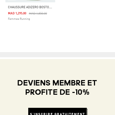
C
HAUSSURE ADIZERO BOSTON 13
Price Reduced From
To
MAD 1,295.00
MAD 1,850.00
Femmes Running
DEVIENS MEMBRE ET
PROFITE DE -10%
S'INSCRIRE GRATUITEMENT