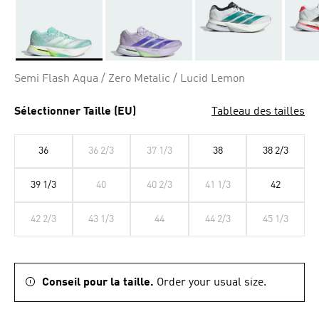
Selected
Semi Flash Aqua / Zero Metalic / Lucid Lemon
Sélectionner Taille (EU)
Tableau des tailles
36
36 2/3
37 1/3
38
38 2/3
39 1/3
40
40 2/3
41 1/3
42
42 2/3
43 1/3
44
44 2/3
45 1/3
Conseil pour la taille.
Order your usual size.