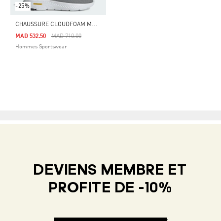
-25%
C
HAUSSURE CLOUDFOAM MOVE SOCK
Price Reduced From
To
MAD 532.50
MAD 710.00
Hommes Sportswear
DEVIENS MEMBRE ET
PROFITE DE -10%