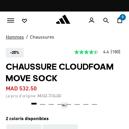
Aller au contenu principal
Pause
promotion
rotation
0
Hommes
Chaussures
4.4
(180)
-25%
4.4
étoiles
sur
CHAUSSURE CLOUDFOAM
5,
valeur
MOVE SOCK
de
la
note
MAD 532.50
moyenne.
Read
Price reduced from
to
MAD 710.00
Le prix d'origine:
180
Reviews.
Lien
sur
la
2 coloris disponibles
même
page.