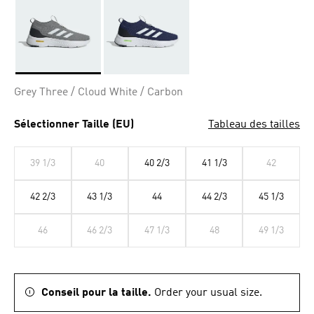
Selected
Grey Three / Cloud White / Carbon
Sélectionner Taille (EU)
Tableau des tailles
39 1/3
40
40 2/3
41 1/3
42
42 2/3
43 1/3
44
44 2/3
45 1/3
46
46 2/3
47 1/3
48
49 1/3
Conseil pour la taille.
Order your usual size.