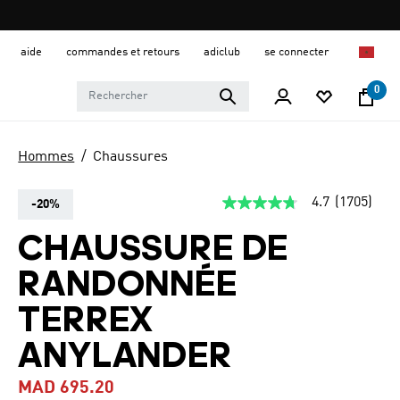
aide
commandes et retours
adiclub
se connecter
0
Hommes
Chaussures
4.7
(1705)
-20%
4.7
étoiles
sur
CHAUSSURE DE
5,
valeur
RANDONNÉE
de
la
note
TERREX
moyenne.
Read
ANYLANDER
1705
Reviews.
Lien
MAD 695.20
sur