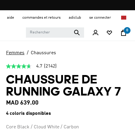
aide
commandes et retours
adiclub
se connecter
0
Femmes
Chaussures
4.7
(2142)
4.7
étoiles
CHAUSSURE DE
sur
5,
valeur
RUNNING GALAXY 7
de
la
note
MAD 639.00
moyenne.
Read
4 coloris disponibles
2142
Reviews.
Lien
Core Black / Cloud White / Carbon
sur