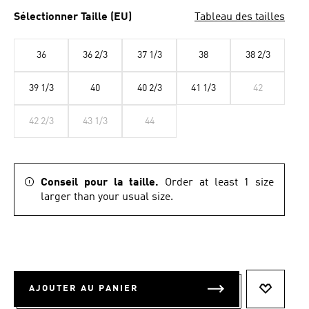
la
même
Sélectionner Taille (EU)
Tableau des tailles
page.
36
36 2/3
37 1/3
38
38 2/3
39 1/3
40
40 2/3
41 1/3
42
42 2/3
43 1/3
44
Conseil pour la taille.
Order at least 1 size
larger than your usual size.
AJOUTER AU PANIER
AJOUTER