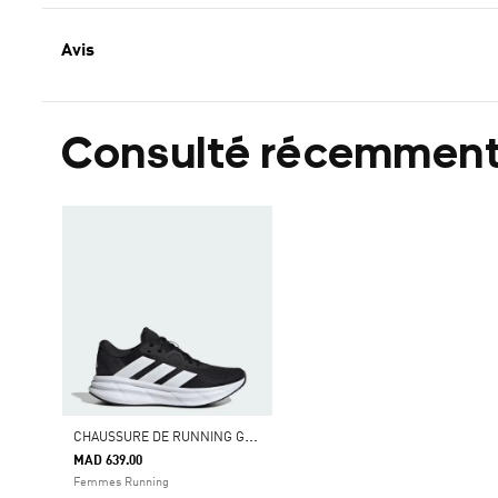
Avis
Consulté récemmen
C
HAUSSURE DE RUNNING GALAXY 7
MAD 639.00
Femmes Running