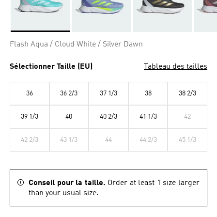
Selected
Flash Aqua / Cloud White / Silver Dawn
Sélectionner Taille (EU)
Tableau des tailles
36
36 2/3
37 1/3
38
38 2/3
39 1/3
40
40 2/3
41 1/3
42
42 2/3
43 1/3
44
44 2/3
45 1/3
Conseil pour la taille.
Order at least 1 size larger
than your usual size.