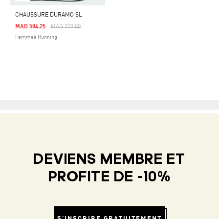
CHAUSSURE DURAMO SL
Price Reduced From
To
MAD 584.25
MAD 779.00
Femmes Running
DEVIENS MEMBRE ET
PROFITE DE -10%
S'INSCRIRE GRATUITEMENT