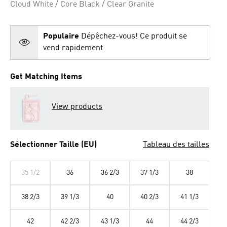
Cloud White / Core Black / Clear Granite
sur
la
même
page.
Populaire
Dépêchez-vous! Ce produit se
vend rapidement
Get Matching Items
View products
Sélectionner Taille (EU)
Tableau des tailles
35 1/2
36
36 2/3
37 1/3
38
38 2/3
39 1/3
40
40 2/3
41 1/3
42
42 2/3
43 1/3
44
44 2/3