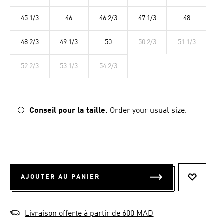
45 1/3
46
46 2/3
47 1/3
48
48 2/3
49 1/3
50
50 2/3
51 1/3
52 2/3
53 1/3
54 2/3
Conseil pour la taille.
Order your usual size.
AJOUTER AU PANIER
AJOUTER
Livraison offerte à partir de 600 MAD