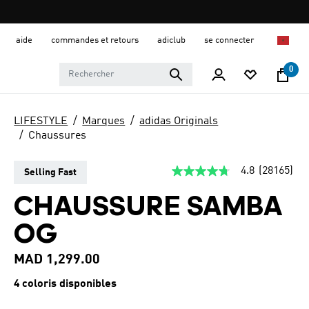
aide
commandes et retours
adiclub
se connecter
0
LIFESTYLE
Marques
adidas Originals
Chaussures
4.8
(28165)
Selling Fast
4.8
étoiles
sur
CHAUSSURE SAMBA
5,
valeur
OG
de
la
note
MAD 1,299.00
moyenne.
Read
4 coloris disponibles
28165
Reviews.
Lien