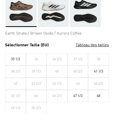
Selected
Earth Strata / Brown Oxide / Aurora Coffee
Sélectionner Taille (EU)
Tableau des tailles
35 1/2
36
36 2/3
37 1/3
38
38 2/3
39 1/3
40
40 2/3
41 1/3
42
42 2/3
43 1/3
44
44 2/3
45 1/3
46
46 2/3
47 1/3
48
49 1/3
50 2/3