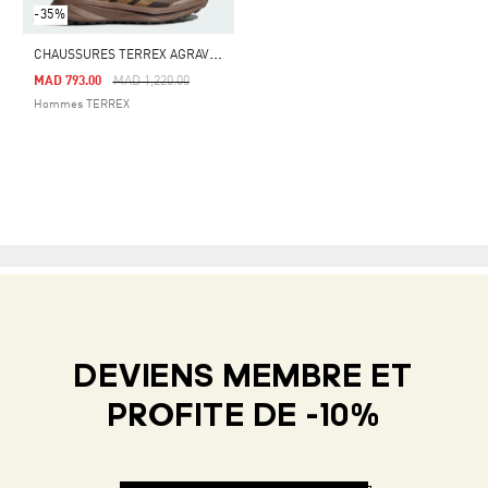
-35%
C
HAUSSURES TERREX AGRAVIC LITE
Price Reduced From
To
MAD 793.00
MAD 1,220.00
Hommes TERREX
DEVIENS MEMBRE ET
PROFITE DE -10%