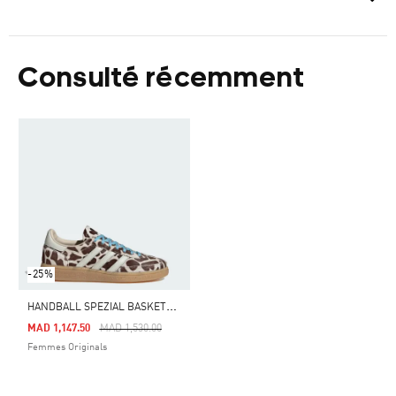
Consulté récemment
-25%
H
ANDBALL SPEZIAL BASKETS IMPRIMÉ GIRAFE
Price Reduced From
To
MAD 1,147.50
MAD 1,530.00
Femmes Originals