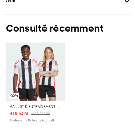
Avis
Consulté récemment
-55%
M
AILLOT D'ENTRAÎNEMENT MESSI ENFANTS
Price Reduced From
To
MAD 162.00
MAD 360.00
Adolescents 8-16 ans Football