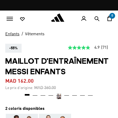
Aller au contenu principal
Pause
promotion
rotation
0
Enfants
Vêtements
4.9
(71)
-55%
4.9
étoiles
sur
MAILLOT D'ENTRAÎNEMENT
5,
valeur
MESSI ENFANTS
de
la
note
MAD 162.00
moyenne.
Read
Price reduced from
to
MAD 360.00
Le prix d'origine:
71
Reviews.
Lien
sur
la
2 coloris disponibles
même
page.