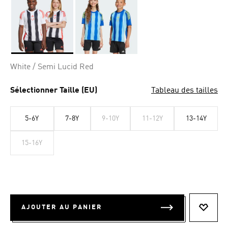
Selected
White / Semi Lucid Red
Sélectionner Taille (EU)
Tableau des tailles
5-6Y
7-8Y
9-10Y
11-12Y
13-14Y
15-16Y
AJOUTER AU PANIER
AJOUT