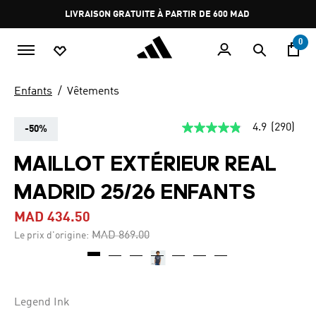
Aller au contenu principal
Pause
LIVRAISON GRATUITE À PARTIR DE 600 MAD
promotion
rotation
0
Enfants
Vêtements
4.9
(290)
-50%
4.9
étoiles
sur
MAILLOT EXTÉRIEUR REAL
5,
valeur
MADRID 25/26 ENFANTS
de
la
note
MAD 434.50
moyenne.
Read
Price reduced from
to
MAD 869.00
Le prix d'origine:
290
Reviews.
Lien
sur
la
même
Legend Ink
page.