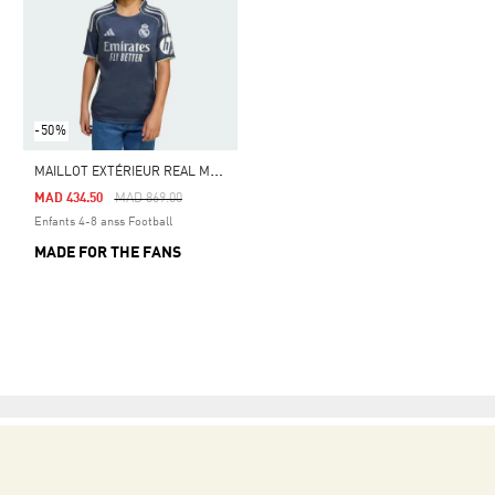
-50%
M
AILLOT EXTÉRIEUR REAL MADRID 25/26 ENFANTS
Price Reduced From
To
MAD 434.50
MAD 869.00
Enfants 4-8 anss Football
MADE FOR THE FANS