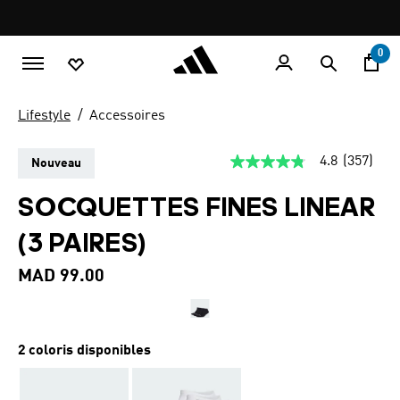
Aller au contenu principal
Pause
promotion
rotation
0
Lifestyle
Accessoires
4.8
(357)
Nouveau
4.8
étoiles
sur
SOCQUETTES FINES LINEAR
5,
valeur
(3 PAIRES)
de
la
note
MAD 99.00
moyenne.
Read
357
Reviews.
Lien
2 coloris disponibles
sur
la
même
page.