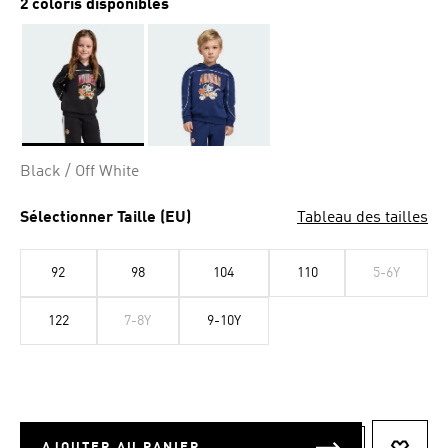
2 coloris disponibles
Selected
Black / Off White
Sélectionner Taille (EU)
Tableau des tailles
92
98
104
110
5-6Y
122
7-8Y
9-10Y
AJOUTER AU PANIER