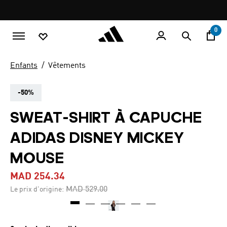
Aller au contenu principal
Pause
promotion
rotation
0
Enfants
Vêtements
-50%
SWEAT-SHIRT À CAPUCHE
ADIDAS DISNEY MICKEY
MOUSE
MAD 254.34
Price reduced from
to
MAD 529.00
Le prix d'origine: