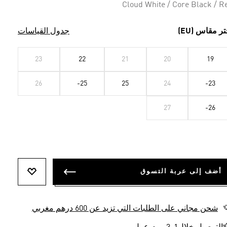
Cloud White / Core Black / R
تر مقاس (EU)
جدول القياسات
23
22
21
20
19
26
-25
25
24
-23
27
-26
أضف إلى عربة التسوق
أضف إلى ل
شحن مجاني على الطلبات التي تزيد عن 600 درهم مغربي