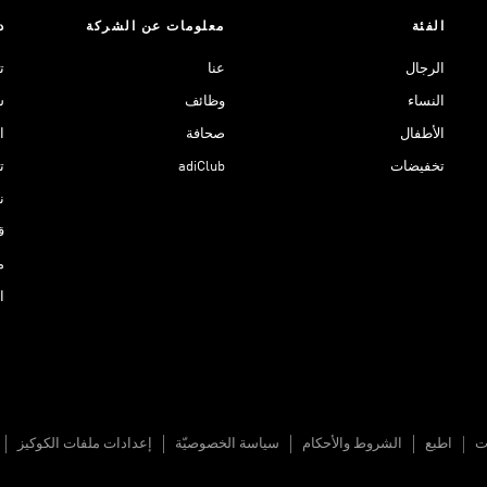
الفئة
معلومات عن الشركة
د
الرجال
عنا
ت
النساء
وظائف
ش
الأطفال
صحافة
ا
تخفيضات
adiClub
ت
نادي 
ق
م
ا
ات
اطبع
الشروط والأحكام
سياسة الخصوصيّة
إعدادات ملفات الكوكيز