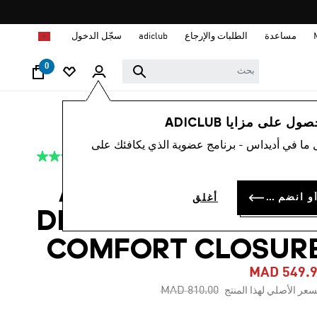
ا
مساعدة
الطلبات والإرجاع
adiclub
سجّل الدخول
0
أطفال
أحذية
 على مزايا ADICLUB
 ما في أديداس - برنامج عضوية الذي يكافئك على
4.8
(25)
-30%
متوسط
قيمة
التقييم
حذاء الأطفال ADIDAS
هو
سجل الدخول أو انضم الآن
أغلق
4.8
DISNEY SUPERSTAR I
من
5
نجوم.
COMFORT CLOSUR
Read
25
MAD 549.
Reviews.
رابط
Price reduced from
to
MAD 810.00
سعر الأصلي لهذا المنتج
نفس
الصفحة.