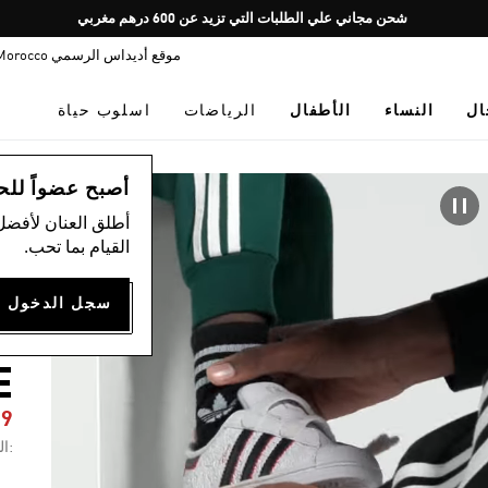
Pause
شحن مجاني علي الطلبات التي تزيد عن 600 درهم مغربي
promotion
موقع أديداس الرسمي Morocco
rotation
ال
النساء
الأطفال
الرياضات
اسلوب حياة
ال
أصبح عضواً للحصول
أطلق العنان لأفضل
القيام بما تحب.
I
E
99
:ال