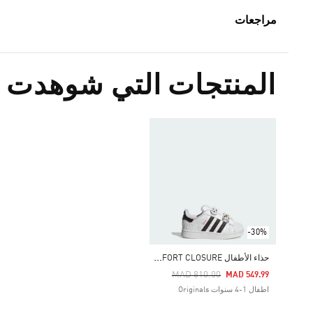
مراجعات
المنتجات التي شوهدت م
-30%
ح
ذاء الأطفال ADIDAS DISNEY SUPERSTAR II COMFORT CLOSURE
Price Reduced From
To
MAD 810.00
MAD 549.99
اطفال 1-4 سنوات Originals