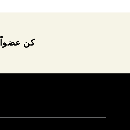
كن عضواً 