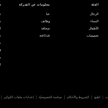
الفئة
معلومات عن الشركة
د
الرجال
عنا
ت
النساء
وظائف
ش
الأطفال
صحافة
ا
تخفيضات
adiClub
ت
نادي 
ق
م
ا
ات
اطبع
الشروط والأحكام
سياسة الخصوصيّة
إعدادات ملفات الكوكيز