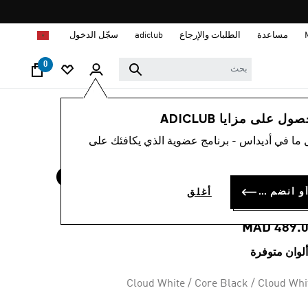
ا
مساعدة
الطلبات والإرجاع
adiclub
سجّل الدخول
0
أطفال
أحذية
 على مزايا ADICLUB
 ما في أديداس - برنامج عضوية الذي يكافئك على
4.9
(80
متوسط
قيمة
حذاء GRAND COURT
التقييم
هو
سجل الدخول أو انضم الآن
أغلق
4.9
 للأطفال
من
5
MAD 489.
نجوم.
Read
80
Reviews.
رابط
Cloud White / Core Black / Cloud Whi
نفس
الصفحة.