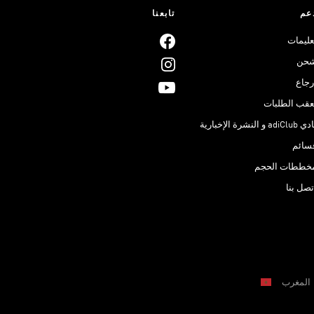
عم
تابعنا
عليمات
حن
رجاع
عقب الطلبات
adiClub و النشرة الإخبارية
سائم
خططات الحجم
تصل بنا
المغرب