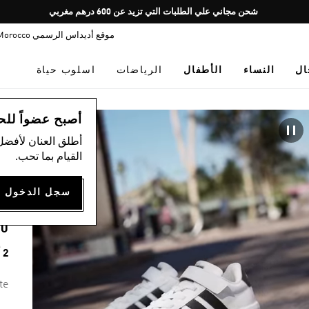
Pause
شحن مجاني علي الطلبات التي تزيد عن 600 درهم مغربي
promotion
موقع أديداس الرسمي Morocco
rotation
ال
النساء
الأطفال
الرياضات
اسلوب حياة
ال
أصبح عضواً للحصول
أطلق العنان لأفضل
)
القيام بما تحب.
3.0
00
2 ألوان متوفرة
te