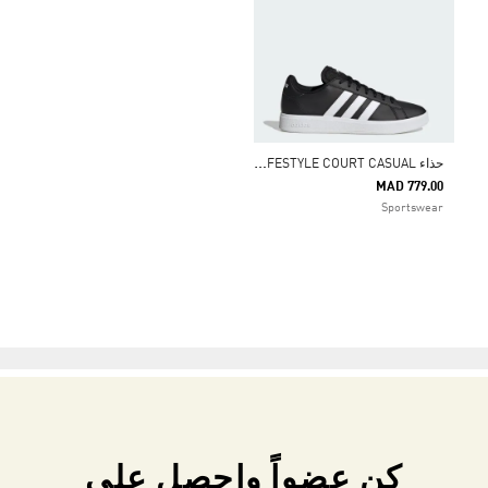
ح
ذاء GRAND COURT TD LIFESTYLE COURT CASUAL
MAD 779.00
Sportswear
كن عضواً واحصل على