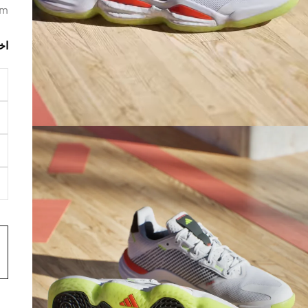
um
اخ