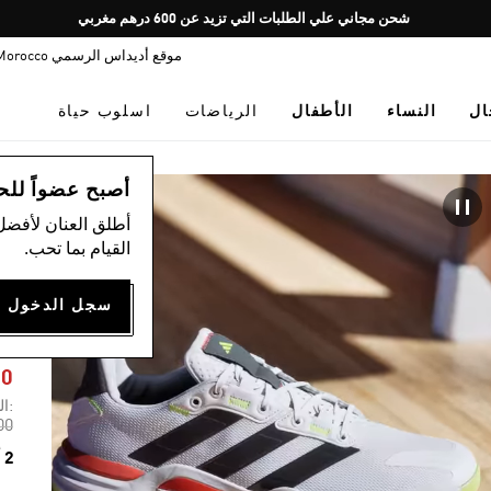
Pause
شحن مجاني علي الطلبات التي تزيد عن 600 درهم مغربي
promotion
موقع أديداس الرسمي Morocco
rotation
ال
النساء
الأطفال
الرياضات
اسلوب حياة
ال
أصبح عضواً للحصول
أطلق العنان لأفضل
القيام بما تحب.
R
50
:ال
om
00
2 ألوان متوفرة