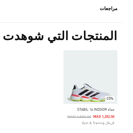
مراجعات
المنتجات التي شوهدت م
-35%
حذاء STABIL 16 INDOOR
Price Reduced From
To
MAD 1,850.00
MAD 1,202.50
الرجال Gym & Training