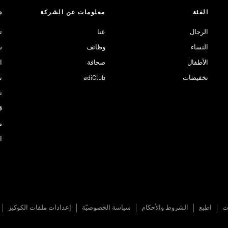
الفئة
معلومات عن الشركة
د
الرجال
عنا
ت
النساء
وظائف
ش
الأطفال
صحافة
ا
تخفيضات
adiClub
ت
نادي 
ق
م
ا
ات
اطبع
الشروط والأحكام
سياسة الخصوصيّة
إعدادات ملفات الكوكيز