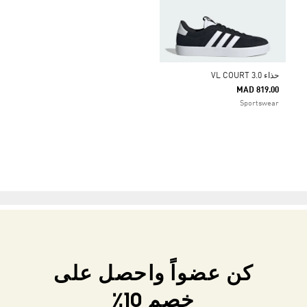
حذاء VL COURT 3.0
MAD 819.00
Sportswear
كن عضواً واحصل على
خصم 10٪