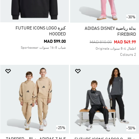
-30%
كنزة FUTURE ICONS LOGO
بدلة رياضية ADIDAS DISNEY
HOODED
FIREBIRD
MAD 599.00
Price Reduced From
To
MAD 810.00
MAD 549.99
شباب 8-16 سنوات Sportswear
اطفال 4-8 سنوات Originals
2 Colours
-25%
-50%