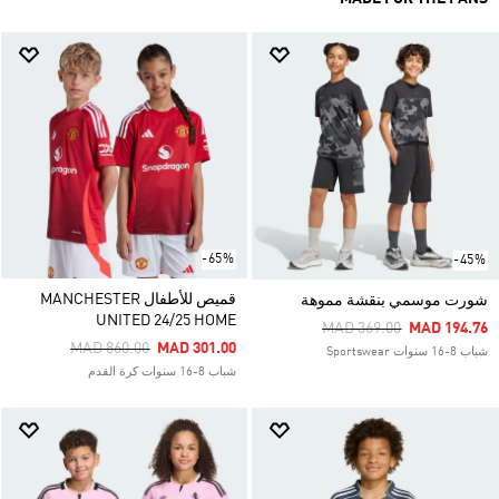
-65%
-45%
قميص للأطفال MANCHESTER
شورت موسمي بنقشة مموهة
UNITED 24/25 HOME
Price Reduced From
To
MAD 369.00
MAD 194.76
Price Reduced From
To
MAD 860.00
MAD 301.00
شباب 8-16 سنوات Sportswear
شباب 8-16 سنوات كرة القدم