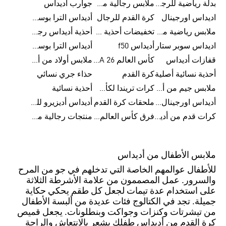
بدلة رياضية للرجال
ملابس رجالية من أديداس بتخفيضات
جوارب أديداس
اديداس اورجينال
كرة القدم للرجال
أديداس الترا بوست رجالي
ملابس رياضية من أديداس
تخفيضات أحذية رجالية من أديداس
أحذية أديداس رجالية
اديداس سوبر ستار
أديداس f50
أديداس الترا بوست
قفازات أديداس
كأس العالم FIFA 26™
ملابس أولاد من أديداس
أحذية نسائية أصلية
كرة القدم
حذاء جري نسائي
ملابس جيم من أديداس
كرات تريندا لكأس العالم FIFA 26™
أحذية نسائية
أديداس اورجينال نسائي
ملحقات كرة القدم
أديداس أديزيرو للجري
كرات قدم من أديداس
فرق كأس العالم FIFA 26™
منتجات رجالية من أديداس
ملابس الأطفال من أديداس
للأطفال عوالمهم الخاصة التي تدخلهم في جو من المرح
والسرور. عمل المصممون من علامة الأشرطة الثلاثة
على استخدام عدة تيمات لجعل كل طقم يحكي حكاية
جميلة. تجد في الكتالوج فئات عديدة من ألبسة الأطفال
من تيشرتات وكنزات وجواكت وبنطلونات. يجعل قميص
كرة القدم من أديداس طفلك يشعر بالانتعاش والراحة