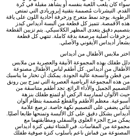
سواء كان يلعب اللعبة بنفسه أو يشاهد مقبلة في كرة
القدم. التيشرتات مُصممة بتقنية إيروريادي التي تمتص
الرطوبة. يوجد نمط متعرج وزخرفة أحادية اللون على ياقة
هذه الأقمصة. تتميز كل قطعة من ألبسة أديداس كيدز
بتصميم دقيق يتعدى المظهر الكلاسيكي. يتم تزيين القطعة
بزخرفات أصلية مرصعة بدقة كاملة. تنتهي كل قطعة
بشعار أديداس الأيقوني والأصلي.
اختر ملابس الأطفال من أديداس
دلل طفلك بهذه المجموعة الأنيقة والعصرية من ملابس
الأطفال من أديداس. كل أطقم لباس الأطفال مصنوعة
من قطن وأنسجة عالية الجودة. يمكنك أن تختار ما يناسبك
من هذه المجموعة الرياضية العصرية التي تمزج بين رونق
التصميم الجميل والأداء الرائع. تجد أطقم متناسقة من
حيث الألوان لممارسة الركض أو لتمتع طفلك بنزهة
أسبوعية. معظم الأطقم والقطع مُصممة بنظام ألوان
ثنائي يضفي على التصميم نكهة خاصة. ترصع علامة
أديداس بشكل دقيق على كل الألبسة وتمنحها طابعا أصليًا.
يمكن مزج الجزء العلوي والسفلي ومطابقتهما مع
مجموعة من المقاسات. في الشتاء تبقي كنزة أديداس
المصنوعة من قماش ناعم بأسلوب كنزة صوفية طفلك