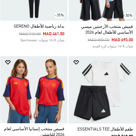
-35%
-30%
بدلة رياضية للأطفال SERENO
قميص منتخب الأرجنتين ميسي
الأساسي للأطفال لعام 2026
Price Reduced From
To
MAD 710.00
MAD 461.50
Price Reduced From
To
MAD 990.00
MAD 693.00
شباب 8-16 سنوات Sportswear
شباب 8-16 سنوات كرة القدم
قميص منتخب إسبانيا الأساسي لعام
طقم للأطفال ESSENTIALS TEE
2026 للناشئين