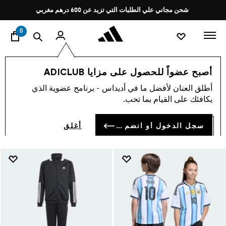
ا
Pause
شحن مجاني علي الطلبات التي تزيد عن 600 درهم مغربي
promotion
rotation
0
الأطفال
ملابس
أصبح عضواً للحصول على مزايا ADICLUB
ملابس اطفال
أطلق العنان لأفضل ما في أديداس - برنامج عضوية الذي
(568)
يكافئك على القيام بما تحب.
فلتر و صنف
صور كبيرة
سجل الدخول أو انضم الآن
أغلق