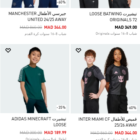
-60%
جيرسي الأطفال MANCHESTER
تيشيرت LOOSE BATWING
UNITED 24/25 AWAY
ORIGINALS 72
Price Reduced From
To
MAD 860.00
MAD 344.00
MAD 349.00
شباب 8-16 سنوات Originals
شباب 8-16 سنوات كرة القدم
-35%
-60%
تيشيرت ADIDAS MINECRAFT
قميص للأطفال INTER MIAMI CF
LOOSE
25/26 AWAY
Price Reduced From
To
MAD 300.00
MAD 189.99
Price Reduced From
To
MAD 860.00
MAD 344.00
اطفال 4-8 سنوات Originals
شباب 8-16 سنوات كرة القدم