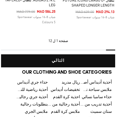
ADIDAS Z.N.E. بنطال TAPERED-
بنطال FUTURE ICONS CARGO O-
LEG
SHAPED LONGER LENGTH
Price Reduced From
To
MAD 779.00
MAD 584.25
Price Reduced From
To
MAD 639.00
MAD 294.13
شباب 8-16 سنوات Sportswear
شباب 8-16 سنوات Sportswear
5 Colours
صفحة
1 ل 12
التالي
OUR CLOTHING AND SHOE CATEGORIES
أحذية أديداس أصلية
ريال مدريد
حذاء جري أديداس
ملابس سباحة نسائية من أديداس
تخفيضات أديداس
أحذية رياضية للنساء
حذاء سامبا نسائي
احذية كرة القدم
أحذية جري رجالية من أديداس
أحذية تدريب من أديداس
أحذية رجالية من أديداس بتخفيضات
بنطلونات رجالية
ستان سميث
ملابس كرة القدم
ملابس الجري