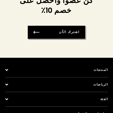
كن عضواً واحصل على
خصم 10٪
اشترك الآن
المنتجات
الرياضات
الفئة