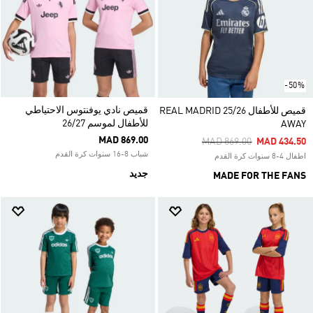
-50%
قميص نادي يوفنتوس الاحتياطي
قميص للأطفال REAL MADRID 25/26
للأطفال لموسم 26/27
AWAY
MAD 869.00
Price Reduced From
To
MAD 869.00
MAD 434.50
شباب 8-16 سنوات كرة القدم
اطفال 4-8 سنوات كرة القدم
جديد
MADE FOR THE FANS