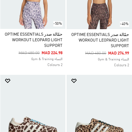
-50%
-40%
حمّالة صدر OPTIME ESSENTIALS
حمّالة صدر OPTIME ESSENTIALS
WORKOUT LEOPARD LIGHT
WORKOUT LEOPARD LIGHT
SUPPORT
SUPPORT
Price Reduced From
To
MAD 480.00
MAD 224.98
Price Reduced From
To
MAD 480.00
MAD 274.99
النساء Gym & Training
النساء Gym & Training
2 Colours
2 Colours