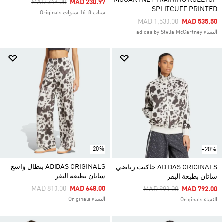
MCCARTNEY TRAINING ROLLTOP
Price Reduced From
To
MAD 349.00
MAD 230.97
SPLITCUFF PRINTED
شباب 8-16 سنوات Originals
Price Reduced From
To
MAD 1,530.00
MAD 535.50
النساء adidas by Stella McCartney
-20%
-20%
ADIDAS ORIGINALS بنطال واسع
ADIDAS ORIGINALS جاكيت رياضي
ساتان بطبعة البقر
ساتان بطبعة البقر
Price Reduced From
To
MAD 810.00
MAD 648.00
Price Reduced From
To
MAD 990.00
MAD 792.00
النساء Originals
النساء Originals