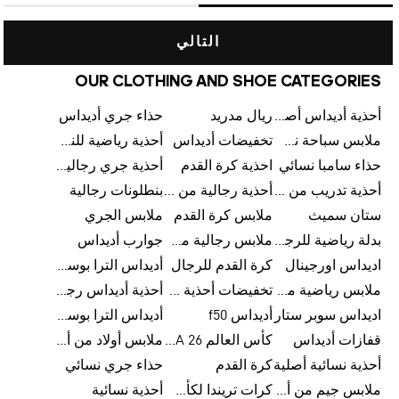
التالي
OUR CLOTHING AND SHOE CATEGORIES
أحذية أديداس أصلية
ريال مدريد
حذاء جري أديداس
ملابس سباحة نسائية من أديداس
تخفيضات أديداس
أحذية رياضية للنساء
حذاء سامبا نسائي
احذية كرة القدم
أحذية جري رجالية من أديداس
أحذية تدريب من أديداس
أحذية رجالية من أديداس بتخفيضات
بنطلونات رجالية
ستان سميث
ملابس كرة القدم
ملابس الجري
بدلة رياضية للرجال
ملابس رجالية من أديداس بتخفيضات
جوارب أديداس
اديداس اورجينال
كرة القدم للرجال
أديداس الترا بوست رجالي
ملابس رياضية من أديداس
تخفيضات أحذية رجالية من أديداس
أحذية أديداس رجالية
اديداس سوبر ستار
أديداس f50
أديداس الترا بوست
قفازات أديداس
كأس العالم FIFA 26™
ملابس أولاد من أديداس
أحذية نسائية أصلية
كرة القدم
حذاء جري نسائي
ملابس جيم من أديداس
كرات تريندا لكأس العالم FIFA 26™
أحذية نسائية