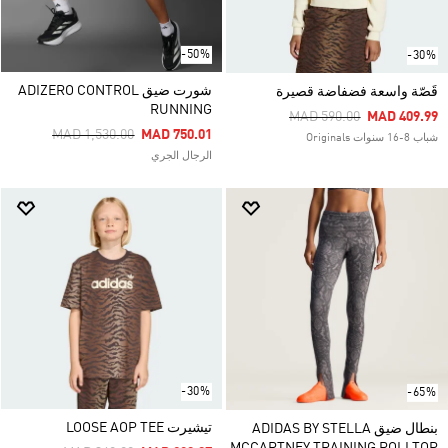
-50%
-30%
شورت ضيق ADIZERO CONTROL
قَصّة واسعة فضفاضة قصيرة
RUNNING
Price Reduced From
To
MAD 590.00
MAD 409.99
Price Reduced From
To
MAD 1,530.00
MAD 750.01
شباب 8-16 سنوات Originals
الرجال الجري
-30%
-65%
تيشيرت LOOSE AOP TEE
بنطال ضيق ADIDAS BY STELLA