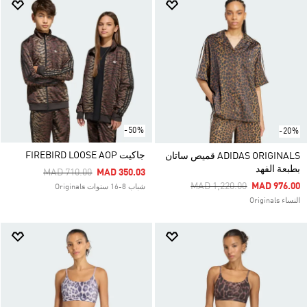
-50%
-20%
جاكيت FIREBIRD LOOSE AOP
ADIDAS ORIGINALS قميص ساتان
بطبعة الفهد
Price Reduced From
To
MAD 710.00
MAD 350.03
Price Reduced From
To
MAD 1,220.00
MAD 976.00
شباب 8-16 سنوات Originals
النساء Originals