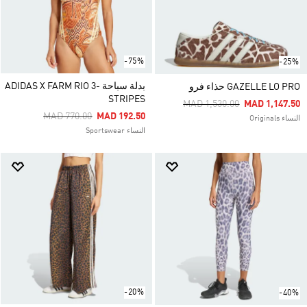
-75%
-25%
بدلة سباحة ADIDAS X FARM RIO 3-
GAZELLE LO PRO حذاء فرو
STRIPES
Price Reduced From
To
MAD 1,530.00
MAD 1,147.50
Price Reduced From
To
MAD 770.00
MAD 192.50
النساء Originals
النساء Sportswear
-20%
-40%