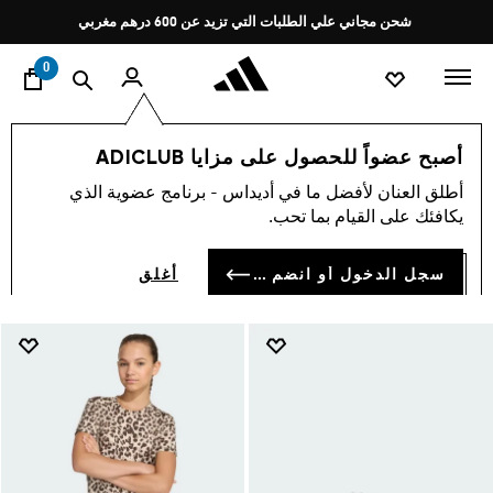
ا
Pause
شحن مجاني علي الطلبات التي تزيد عن 600 درهم مغربي
promotion
rotation
0
null
أصبح عضواً للحصول على مزايا ADICLUB
NULL
أطلق العنان لأفضل ما في أديداس - برنامج عضوية الذي
(53)
يكافئك على القيام بما تحب.
فلتر و صنف
صور كبيرة
سجل الدخول أو انضم الآن
أغلق