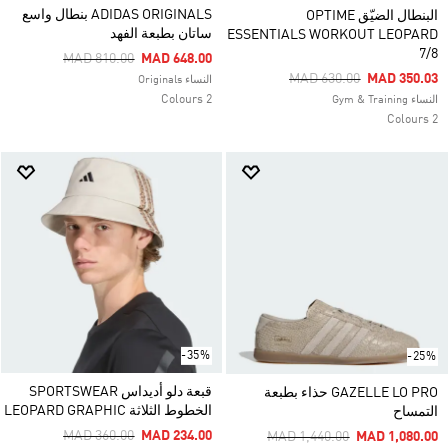
ADIDAS ORIGINALS بنطال واسع
البنطال الضيّق OPTIME
ساتان بطبعة الفهد
ESSENTIALS WORKOUT LEOPARD
7/8
Price Reduced From
To
MAD 810.00
MAD 648.00
Price Reduced From
To
MAD 630.00
MAD 350.03
النساء Originals
2 Colours
النساء Gym & Training
2 Colours
-35%
-25%
قبعة دلو أديداس SPORTSWEAR
GAZELLE LO PRO حذاء بطبعة
الخطوط الثلاثة LEOPARD GRAPHIC
التمساح
Price Reduced From
To
MAD 360.00
MAD 234.00
Price Reduced From
To
MAD 1,440.00
MAD 1,080.00