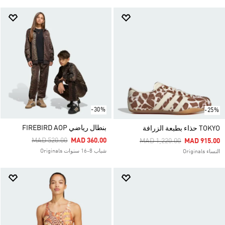
-30%
-25%
بنطال رياضي FIREBIRD AOP
TOKYO حذاء بطبعة الزرافة
Price Reduced From
To
MAD 520.00
MAD 360.00
Price Reduced From
To
MAD 1,220.00
MAD 915.00
شباب 8-16 سنوات Originals
النساء Originals