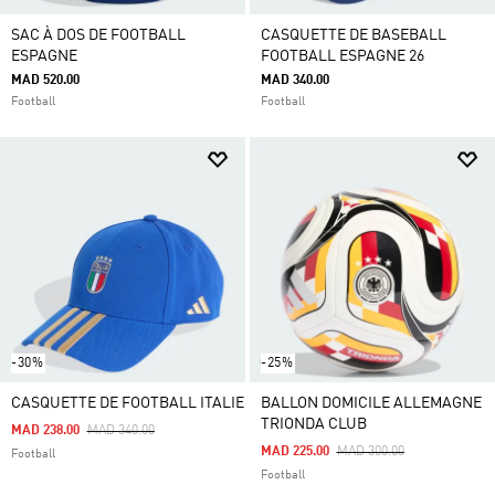
SAC À DOS DE FOOTBALL
CASQUETTE DE BASEBALL
ESPAGNE
FOOTBALL ESPAGNE 26
MAD 520.00
MAD 340.00
Football
Football
-30%
-25%
CASQUETTE DE FOOTBALL ITALIE
BALLON DOMICILE ALLEMAGNE
TRIONDA CLUB
Price Reduced From
To
MAD 238.00
MAD 340.00
Price Reduced From
To
MAD 225.00
MAD 300.00
Football
Football