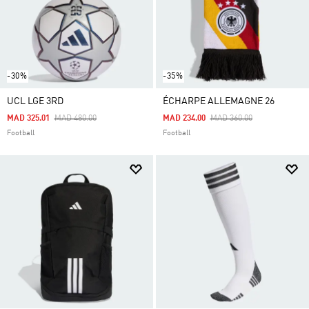
-30%
-35%
UCL LGE 3RD
ÉCHARPE ALLEMAGNE 26
Price Reduced From
To
Price Reduced From
To
MAD 325.01
MAD 480.00
MAD 234.00
MAD 360.00
Football
Football