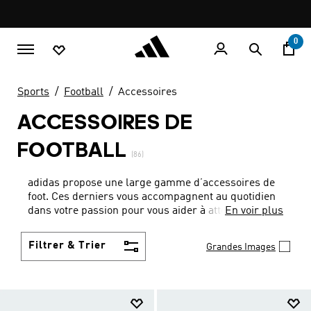
Aller au contenu principal
Pause
promotion
rotation
0
Sports
Football
Accessoires
ACCESSOIRES DE
FOOTBALL
(86)
adidas propose une large gamme d’accessoires de
foot. Ces derniers vous accompagnent au quotidien
dans votre passion pour vous aider à atteindre vos
En voir plus
meilleures performances et à révéler vos talents de
footballeurs.
Filtrer & Trier
Grandes Images