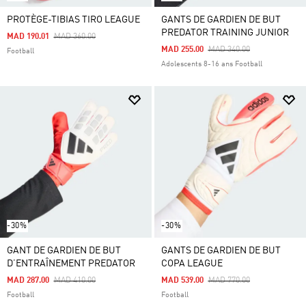
PROTÈGE-TIBIAS TIRO LEAGUE
GANTS DE GARDIEN DE BUT
PREDATOR TRAINING JUNIOR
Price Reduced From
To
MAD 190.01
MAD 360.00
Price Reduced From
To
MAD 255.00
MAD 340.00
Football
Adolescents 8-16 ans Football
-30%
-30%
GANT DE GARDIEN DE BUT
GANTS DE GARDIEN DE BUT
D’ENTRAÎNEMENT PREDATOR
COPA LEAGUE
Price Reduced From
To
Price Reduced From
To
MAD 287.00
MAD 410.00
MAD 539.00
MAD 770.00
Football
Football