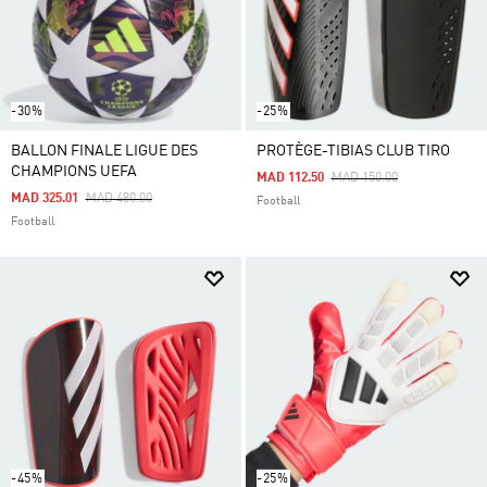
-30%
-25%
BALLON FINALE LIGUE DES
PROTÈGE-TIBIAS CLUB TIRO
CHAMPIONS UEFA
Price Reduced From
To
MAD 112.50
MAD 150.00
Price Reduced From
To
MAD 325.01
MAD 480.00
Football
Football
-45%
-25%