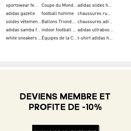
sportswear femme
Coupe du Monde de la FIFA 26™
adidas slides homme
adidas gazelle
football homme
chaussures running adidas
soldes vêtements homme
Ballons Trionda de la Coupe du Monde de la FIFA 26™
chaussures adidas femme
adidas samba femme
indoor football shoes
adidas ultraboost 22
white sneakers adidas
Équipes de la Coupe du Monde de la FIFA 26™
t-shirt adidas homme
DEVIENS MEMBRE ET
PROFITE DE -10%