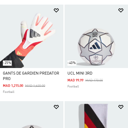
-25%
-40%
GANTS DE GARDIEN PREDATOR
UCL MINI 3RD
PRO
Price Reduced From
To
MAD 99.99
MAD 170.00
Price Reduced From
To
MAD 1,215.00
MAD 1,620.00
Football
Football