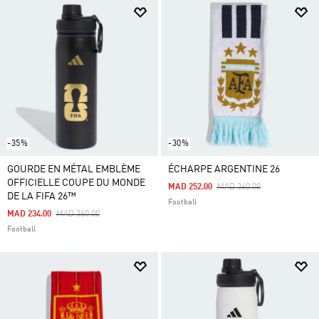
-35%
-30%
GOURDE EN MÉTAL EMBLÈME
ÉCHARPE ARGENTINE 26
OFFICIELLE COUPE DU MONDE
Price Reduced From
To
MAD 252.00
MAD 360.00
DE LA FIFA 26™
Football
Price Reduced From
To
MAD 234.00
MAD 360.00
Football