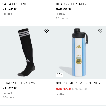
SAC À DOS TIRO
CHAUSSETTES ADI 26
MAD 419.00
MAD 239.00
Football
Football
2 Colours
-30%
CHAUSSETTES ADI 26
GOURDE MÉTAL ARGENTINE 26
MAD 239.00
Price Reduced From
To
MAD 252.00
MAD 360.00
Football
Football
2 Colours