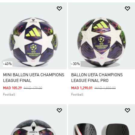
-40%
-30%
MINI BALLON UEFA CHAMPIONS
BALLON UEFA CHAMPIONS
LEAGUE FINAL
LEAGUE FINAL PRO
Price Reduced From
To
Price Reduced From
To
MAD 105.29
MAD 179.00
MAD 1,290.01
MAD 1,850.00
Football
Football