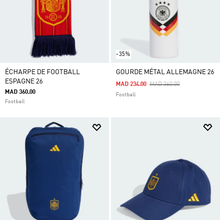
-35%
ÉCHARPE DE FOOTBALL
GOURDE MÉTAL ALLEMAGNE 26
ESPAGNE 26
Price Reduced From
To
MAD 234.00
MAD 360.00
MAD 360.00
Football
Football