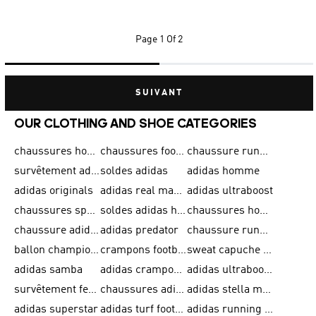
Page
1 Of 2
SUIVANT
OUR CLOTHING AND SHOE CATEGORIES
chaussures homme adidas original
chaussures football adidas
chaussure running homme
survêtement adidas homme
soldes adidas
adidas homme
adidas originals
adidas real madrid
adidas ultraboost
chaussures sport adidas
soldes adidas homme
chaussures homme adidas
chaussure adidas original
adidas predator
chaussure running adidas femme
ballon champions league
crampons football adidas en promotion
sweat capuche adidas
adidas samba
adidas crampon terrain ferme
adidas ultraboost homme
survêtement femme adidas
chaussures adidas femme soldes
adidas stella mccartney
adidas superstar
adidas turf football shoes
adidas running adizero