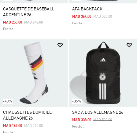
CASQUETTE DE BASEBALL
AFA BACKPACK
ARGENTINE 26
Price Reduced From
To
MAD 364.00
MAD 520.00
Price Reduced From
To
MAD 255.00
MAD 340.00
Football
Football
-40%
-35%
CHAUSSETTES DOMICILE
SAC À DOS ALLEMAGNE 26
ALLEMAGNE 26
Price Reduced From
To
MAD 338.00
MAD 520.00
Price Reduced From
To
MAD 162.00
MAD 270.00
Football
Football