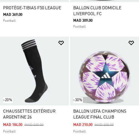
PROTÈGE-TIBIAS F50 LEAGUE
BALLON CLUB DOMICILE
LIVERPOOL FC
MAD 369.00
MAD 309.00
Football
Football
-20%
-30%
CHAUSSETTES EXTÉRIEUR
BALLON UEFA CHAMPIONS
ARGENTINE 26
LEAGUE FINAL CLUB
Price Reduced From
To
Price Reduced From
To
MAD 184.00
MAD 230.00
MAD 210.00
MAD 300.00
Football
Football