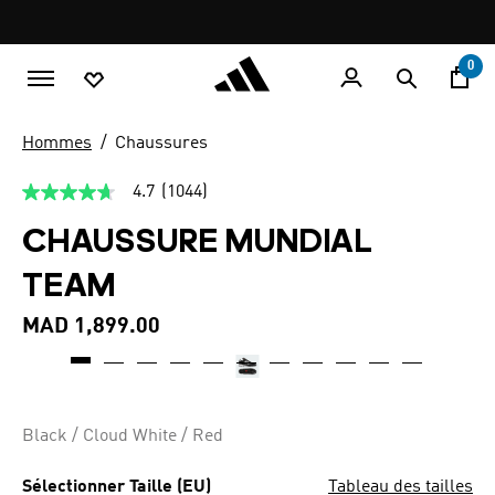
Aller au contenu principal
Pause
promotion
rotation
0
Hommes
Chaussures
4.7
(1044)
4.7
étoiles
CHAUSSURE MUNDIAL
sur
5,
valeur
TEAM
de
la
note
MAD 1,899.00
moyenne.
Read
1044
Reviews.
Lien
sur
Black / Cloud White / Red
la
même
page.
Sélectionner Taille (EU)
Tableau des tailles