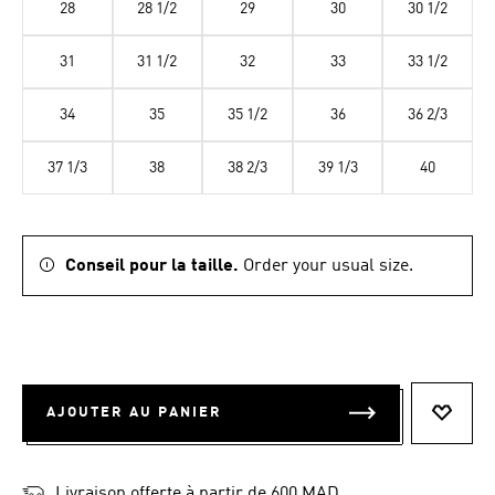
28
28 1/2
29
30
30 1/2
31
31 1/2
32
33
33 1/2
34
35
35 1/2
36
36 2/3
37 1/3
38
38 2/3
39 1/3
40
Conseil pour la taille.
Order your usual size.
AJOUTER AU PANIER
AJOUT
Livraison offerte à partir de 600 MAD