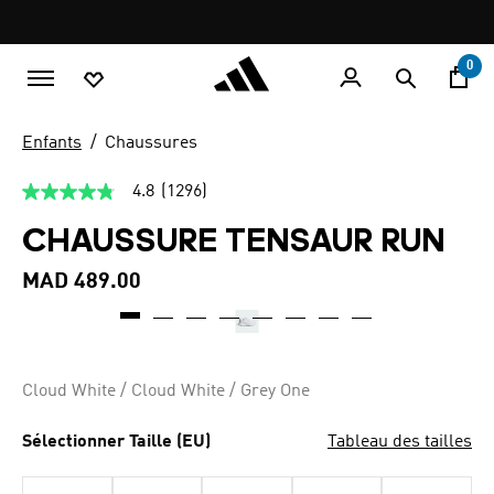
Aller au contenu principal
Pause
promotion
rotation
0
Enfants
Chaussures
4.8
(1296)
4.8
étoiles
CHAUSSURE TENSAUR RUN
sur
5,
valeur
MAD 489.00
de
la
note
moyenne.
Read
1296
Cloud White / Cloud White / Grey One
Reviews.
Lien
sur
Sélectionner Taille (EU)
Tableau des tailles
la
même
page.