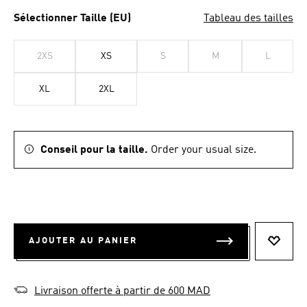
Sélectionner Taille (EU)
Tableau des tailles
2XS
XS
S
M
L
XL
2XL
Conseil pour la taille.
Order your usual size.
AJOUTER AU PANIER
AJOUT
Livraison offerte à partir de 600 MAD