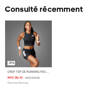
Consulté récemment
-30%
C
ROP TOP DE RUNNING POCHE GEL ADIZERO
Price Reduced From
To
MAD 384.30
MAD 549.00
Femmes Running