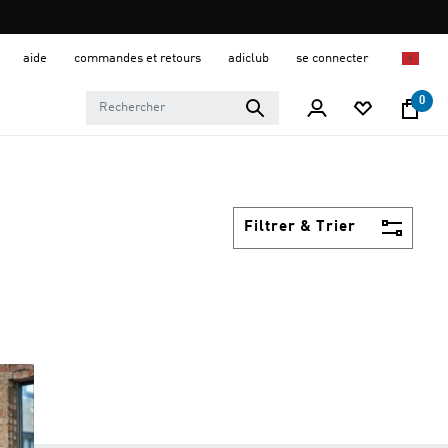
aide
commandes et retours
adiclub
se connecter
0
Filtrer & Trier