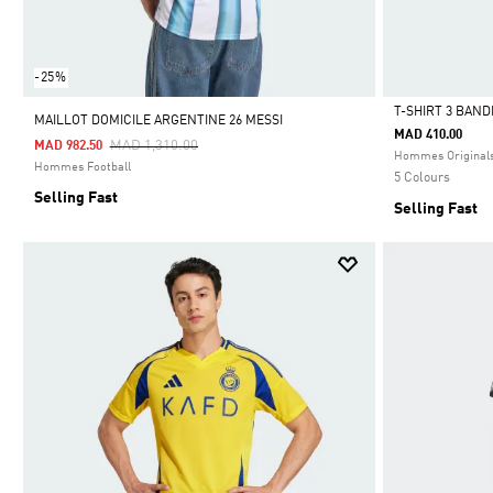
-25%
T-SHIRT 3 BAND
MAILLOT DOMICILE ARGENTINE 26 MESSI
MAD 410.00
Price Reduced From
To
MAD 1,310.00
MAD 982.50
Selected
Hommes Original
Hommes Football
5 Colours
Selling Fast
Selling Fast