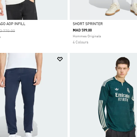
GO AOP INFILL
SHORT SPRINTER
ce Reduced From
To
MAD 599.00
D 770.00
Selected
Hommes Originals
s
4 Colours