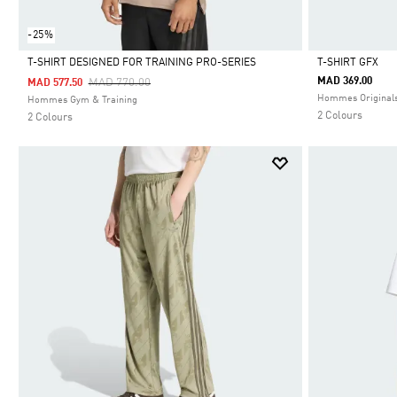
-25%
T-SHIRT DESIGNED FOR TRAINING PRO-SERIES
T-SHIRT GFX
Price Reduced From
To
MAD 369.00
MAD 770.00
MAD 577.50
Selected
Selected
Hommes Original
Hommes Gym & Training
2 Colours
2 Colours