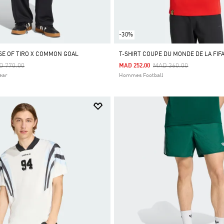
-30%
E OF TIRO X COMMON GOAL
T-SHIRT COUPE DU MONDE DE LA FIF
ce Reduced From
To
Price Reduced From
To
D 770.00
MAD 360.00
MAD 252.00
ear
Hommes Football