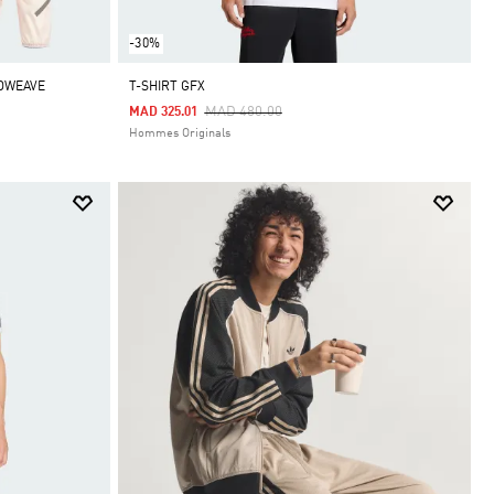
-30%
DWEAVE
T-SHIRT GFX
Price Reduced From
To
MAD 480.00
MAD 325.01
Hommes Originals