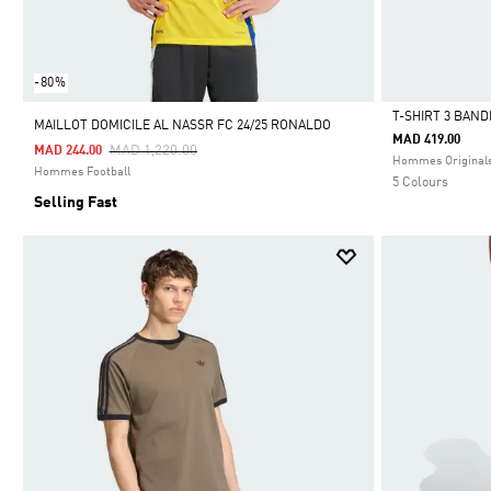
-80%
T-SHIRT 3 BAND
MAILLOT DOMICILE AL NASSR FC 24/25 RONALDO
MAD 419.00
Price Reduced From
To
MAD 1,220.00
MAD 244.00
Selected
Hommes Original
Hommes Football
5 Colours
Selling Fast