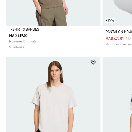
-35%
T-SHIRT 3 BANDES
PANTALON HOUS
MAD 419.00
Pri
MA
MAD 475.01
Selected
Hommes Originals
Hommes Sportsw
5 Colours