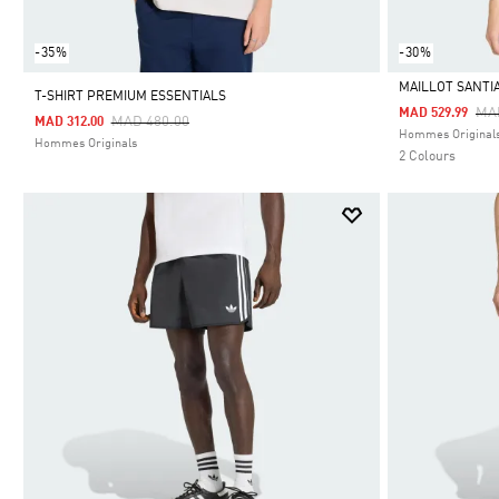
-35%
-30%
MAILLOT SANTIA
T-SHIRT PREMIUM ESSENTIALS
Pri
MA
MAD 529.99
Price Reduced From
To
MAD 480.00
MAD 312.00
Selected
Hommes Original
Hommes Originals
2 Colours