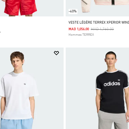
-40%
VESTE LÉGÈRE TERREX XPERIOR WIN
Price Reduced From
To
MAD 1,760.00
MAD 1,056.00
s
Hommes TERREX