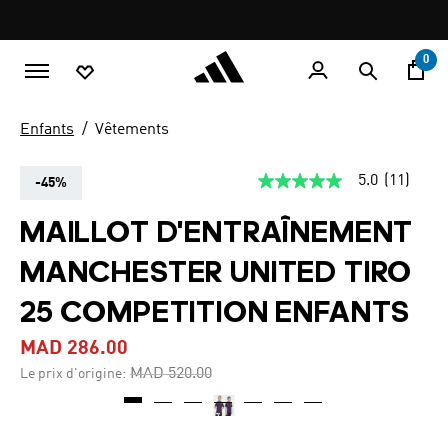
Aller au contenu principal
Pause
promotion
rotation
0
Enfants
Vêtements
5.0
(11)
-45%
5.0
étoiles
sur
MAILLOT D'ENTRAÎNEMENT
5,
valeur
MANCHESTER UNITED TIRO
de
la
note
25 COMPETITION ENFANTS
moyenne.
Read
MAD 286.00
11
Reviews.
Price reduced from
to
MAD 520.00
Le prix d'origine:
Lien
sur
la
même
page.