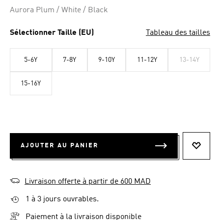
Aurora Plum / White / Black
Sélectionner Taille (EU)
Tableau des tailles
5-6Y
7-8Y
9-10Y
11-12Y
13-14Y
15-16Y
AJOUTER AU PANIER
AJOUT
Livraison offerte à partir de 600 MAD
1 à 3 jours ouvrables.
Paiement à la livraison disponible