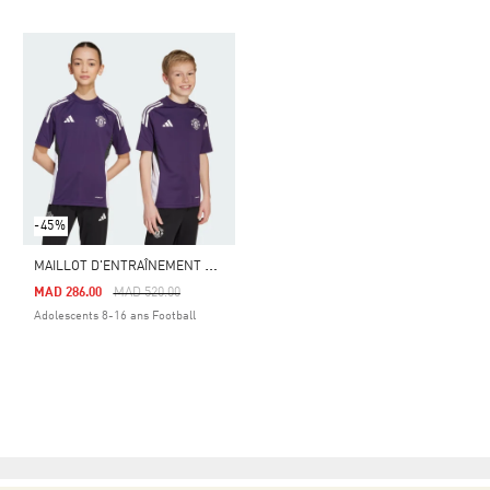
-45%
M
AILLOT D'ENTRAÎNEMENT MANCHESTER UNITED TIRO 25 COMPETITION ENFANTS
Price Reduced From
To
MAD 286.00
MAD 520.00
Adolescents 8-16 ans Football