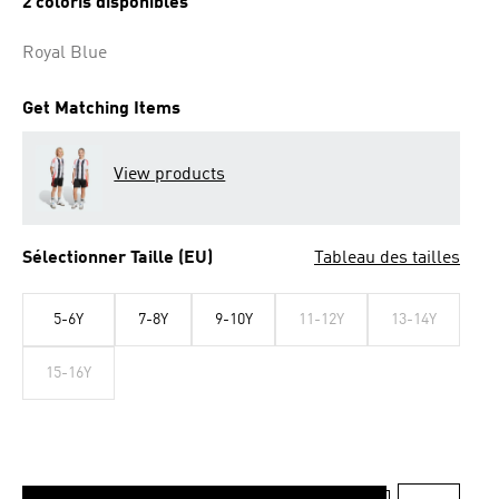
2 coloris disponibles
la
même
page.
Royal Blue
Get Matching Items
View products
Sélectionner Taille (EU)
Tableau des tailles
5-6Y
7-8Y
9-10Y
11-12Y
13-14Y
15-16Y