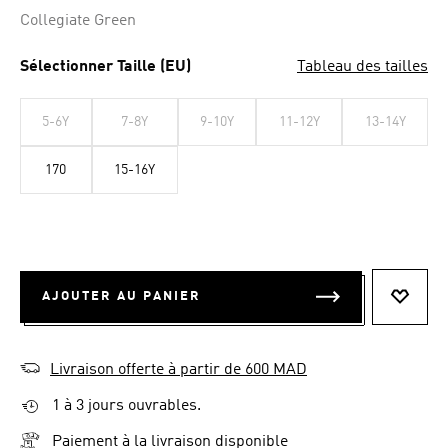
Collegiate Green
Sélectionner Taille (EU)
Tableau des tailles
5-6Y
7-8Y
9-10Y
11-12Y
13-14Y
170
15-16Y
AJOUTER AU PANIER
AJOUT
Livraison offerte à partir de 600 MAD
1 à 3 jours ouvrables.
Paiement à la livraison disponible