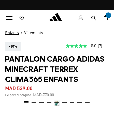
Aller au contenu principal
Pause
promotion
rotation
0
Enfants
Vêtements
5.0
(7)
-30%
5.0
étoiles
sur
PANTALON CARGO ADIDAS
5,
valeur
MINECRAFT TERREX
de
la
note
CLIMA365 ENFANTS
moyenne.
Read
MAD 539.00
7
Reviews.
Price reduced from
to
MAD 770.00
Le prix d'origine:
Lien
sur
la
même
page.