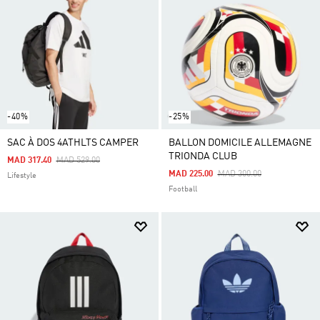
-40%
-25%
SAC À DOS 4ATHLTS CAMPER
BALLON DOMICILE ALLEMAGNE
TRIONDA CLUB
Price Reduced From
To
MAD 317.40
MAD 529.00
Price Reduced From
To
MAD 225.00
MAD 300.00
Lifestyle
Football