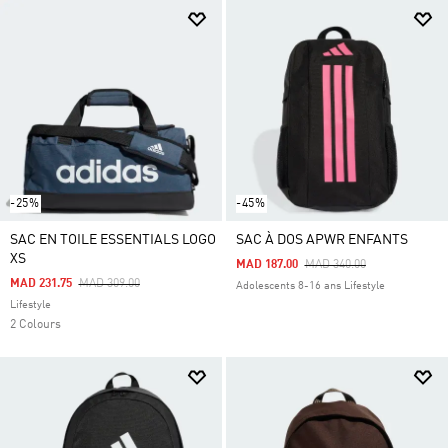
-25%
-45%
SAC EN TOILE ESSENTIALS LOGO
SAC À DOS APWR ENFANTS
XS
Price Reduced From
To
MAD 187.00
MAD 340.00
Price Reduced From
To
MAD 231.75
MAD 309.00
Adolescents 8-16 ans Lifestyle
Lifestyle
2 Colours