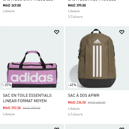
MAD 349.00
MAD 399.00
Lifestyle
Lifestyle
5 Colours
-25%
-45%
SAC EN TOILE ESSENTIALS
SAC À DOS APWR
LINEAR FORMAT MOYEN
Price Reduced From
To
MAD 236.50
MAD 430.00
Price Reduced From
To
MAD 292.50
MAD 390.00
Lifestyle
Lifestyle
4 Colours