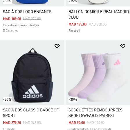
-30%
-35%
SAC À DOS LOGO ENFANTS
BALLON DOMICILE REAL MADRID
CLUB
Price Reduced From
To
MAD 189.00
MAD 270.00
Price Reduced From
To
MAD 195.00
MAD 300.00
Enfants 4-8 anss Lifestyle
5 Colours
Football
-20%
-30%
SAC À DOS CLASSIC BADGE OF
SOCQUETTES REMBOURRÉES
SPORT
SPORTSWEAR (3 PAIRES)
Price Reduced From
To
Price Reduced From
To
MAD 279.20
MAD 349.00
MAD 90.00
MAD 130.00
Lifestyle
Adolescents 8-16 ans Lifestyle