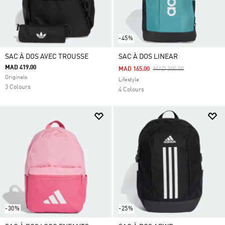
-45%
SAC À DOS AVEC TROUSSE
SAC À DOS LINEAR
MAD 419.00
Price Reduced From
To
MAD 165.00
MAD 300.00
Originals
Lifestyle
3 Colours
4 Colours
-30%
-25%