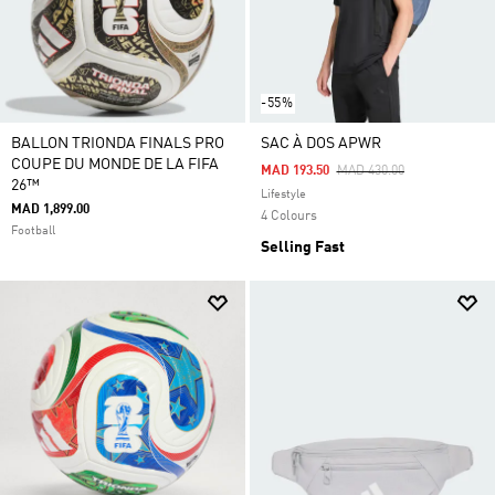
-55%
BALLON TRIONDA FINALS PRO
SAC À DOS APWR
COUPE DU MONDE DE LA FIFA
Price Reduced From
To
MAD 193.50
MAD 430.00
26™
Lifestyle
MAD 1,899.00
4 Colours
Football
Selling Fast