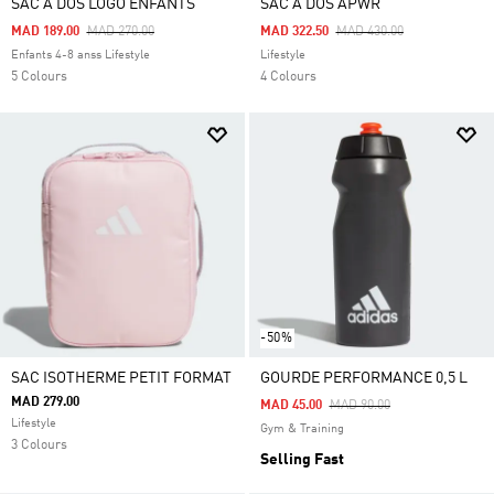
SAC À DOS LOGO ENFANTS
SAC À DOS APWR
Price Reduced From
To
Price Reduced From
To
MAD 189.00
MAD 270.00
MAD 322.50
MAD 430.00
Enfants 4-8 anss Lifestyle
Lifestyle
5 Colours
4 Colours
-50%
SAC ISOTHERME PETIT FORMAT
GOURDE PERFORMANCE 0,5 L
MAD 279.00
Price Reduced From
To
MAD 45.00
MAD 90.00
Lifestyle
Gym & Training
3 Colours
Selling Fast