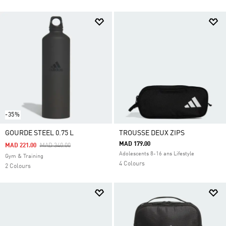
-35%
GOURDE STEEL 0.75 L
TROUSSE DEUX ZIPS
MAD 179.00
Price Reduced From
To
MAD 221.00
MAD 340.00
Adolescents 8-16 ans Lifestyle
Gym & Training
4 Colours
2 Colours