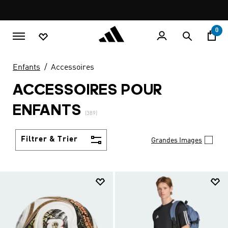
Aller au contenu principal
Pause
promotion
rotation
0
Enfants
Accessoires
ACCESSOIRES POUR
ENFANTS
(389)
Filtrer & Trier
Grandes Images