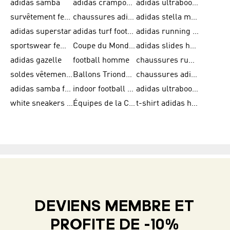
adidas samba
adidas crampon terrain ferme
adidas ultraboost homme
survêtement femme adidas
chaussures adidas femme soldes
adidas stella mccartney
adidas superstar
adidas turf football shoes
adidas running adizero
sportswear femme
Coupe du Monde de la FIFA 26™
adidas slides homme
adidas gazelle
football homme
chaussures running adidas
soldes vêtements homme
Ballons Trionda de la Coupe du Monde de la FIFA 26™
chaussures adidas femme
adidas samba femme
indoor football shoes
adidas ultraboost 22
white sneakers adidas
Équipes de la Coupe du Monde de la FIFA 26™
t-shirt adidas homme
DEVIENS MEMBRE ET
PROFITE DE -10%