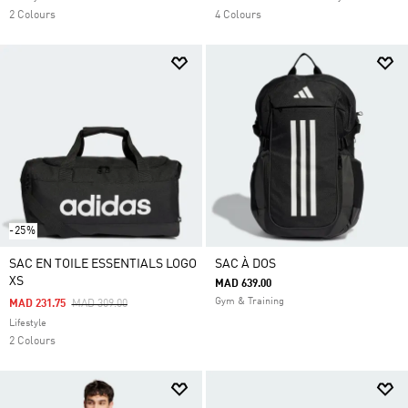
2 Colours
4 Colours
-25%
SAC EN TOILE ESSENTIALS LOGO
SAC À DOS
XS
MAD 639.00
Gym & Training
Price Reduced From
To
MAD 231.75
MAD 309.00
Lifestyle
2 Colours