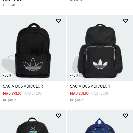
Football
-30%
-40%
SAC À DOS ADICOLOR
SAC À DOS ADICOLOR
Price Reduced From
To
Price Reduced From
To
MAD 273.00
MAD 390.00
MAD 250.00
MAD 430.00
Originals
Originals