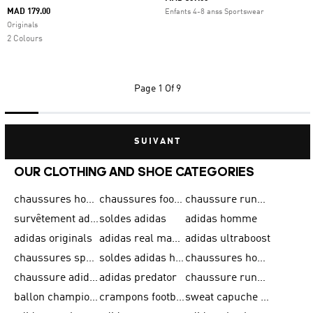
MAD 179.00
Enfants 4-8 anss Sportswear
Originals
2 Colours
Page
1 Of 9
SUIVANT
OUR CLOTHING AND SHOE CATEGORIES
chaussures homme adidas original
chaussures football adidas
chaussure running homme
survêtement adidas homme
soldes adidas
adidas homme
adidas originals
adidas real madrid
adidas ultraboost
chaussures sport adidas
soldes adidas homme
chaussures homme adidas
chaussure adidas original
adidas predator
chaussure running adidas femme
ballon champions league
crampons football adidas en promotion
sweat capuche adidas