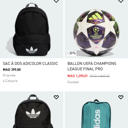
-30%
SAC À DOS ADICOLOR CLASSIC
BALLON UEFA CHAMPIONS
LEAGUE FINAL PRO
MAD 399.00
Originals
Price Reduced From
To
MAD 1,290.01
MAD 1,850.00
4 Colours
Football