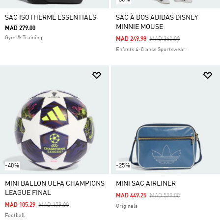
SAC ISOTHERME ESSENTIALS
SAC À DOS ADIDAS DISNEY
MINNIE MOUSE
MAD 279.00
Gym & Training
Price Reduced From
To
MAD 249.98
MAD 360.00
Enfants 4-8 anss Sportswear
-40%
-25%
MINI BALLON UEFA CHAMPIONS
MINI SAC AIRLINER
LEAGUE FINAL
Price Reduced From
To
MAD 449.25
MAD 599.00
Price Reduced From
To
MAD 105.29
MAD 179.00
Originals
Football