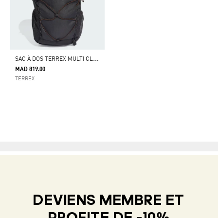
S
AC À DOS TERREX MULTI CLIMACOOL 20 L
MAD 819.00
TERREX
DEVIENS MEMBRE ET