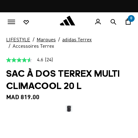
Aller au contenu principal
Pause
promotion
rotation
0
LIFESTYLE
Marques
adidas Terrex
Accessoires Terrex
4.6
(24)
4.6
étoiles
SAC À DOS TERREX MULTI
sur
5,
valeur
CLIMACOOL 20 L
de
la
note
MAD 819.00
moyenne.
Read
24
Reviews.
Lien
sur
la
même