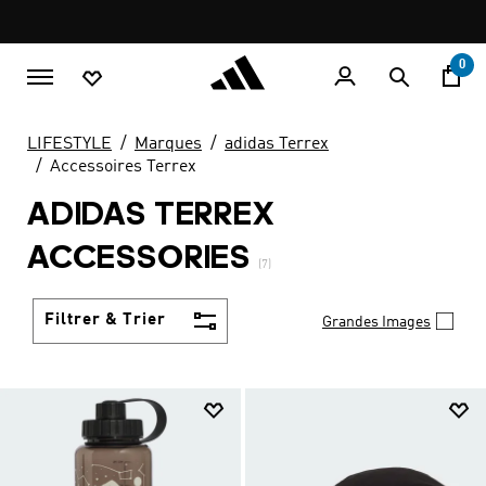
Aller au contenu principal
Pause
promotion
rotation
0
LIFESTYLE
Marques
adidas Terrex
Accessoires Terrex
ADIDAS TERREX
ACCESSORIES
(7)
Filtrer & Trier
Grandes Images