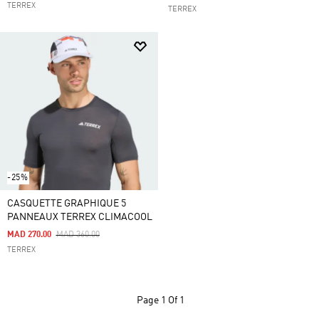
TERREX
TERREX
-25%
CASQUETTE GRAPHIQUE 5
PANNEAUX TERREX CLIMACOOL
Price Reduced From
To
MAD 270.00
MAD 360.00
TERREX
Page
1 Of 1