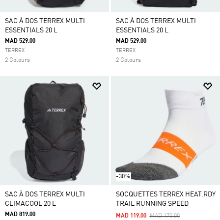
SAC À DOS TERREX MULTI
SAC À DOS TERREX MULTI
ESSENTIALS 20 L
ESSENTIALS 20 L
MAD 529.00
MAD 529.00
TERREX
TERREX
2 Colours
2 Colours
-30%
SAC À DOS TERREX MULTI
SOCQUETTES TERREX HEAT.RDY
CLIMACOOL 20 L
TRAIL RUNNING SPEED
MAD 819.00
Price Reduced From
To
MAD 119.00
MAD 170.00