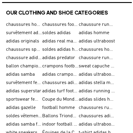
OUR CLOTHING AND SHOE CATEGORIES
chaussures homme adidas original
chaussures football adidas
chaussure running homme
survêtement adidas homme
soldes adidas
adidas homme
adidas originals
adidas real madrid
adidas ultraboost
chaussures sport adidas
soldes adidas homme
chaussures homme adidas
chaussure adidas original
adidas predator
chaussure running adidas femme
ballon champions league
crampons football adidas en promotion
sweat capuche adidas
adidas samba
adidas crampon terrain ferme
adidas ultraboost homme
survêtement femme adidas
chaussures adidas femme soldes
adidas stella mccartney
adidas superstar
adidas turf football shoes
adidas running adizero
sportswear femme
Coupe du Monde de la FIFA 26™
adidas slides homme
adidas gazelle
football homme
chaussures running adidas
soldes vêtements homme
Ballons Trionda de la Coupe du Monde de la FIFA 26™
chaussures adidas femme
adidas samba femme
indoor football shoes
adidas ultraboost 22
white sneakers adidas
Équipes de la Coupe du Monde de la FIFA 26™
t-shirt adidas homme