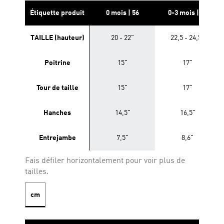
Étiquette produit
0 mois | 56
0-3 mois | 62
TAILLE (hauteur)
20 - 22"
22,5 - 24,5"
Poitrine
15"
17"
Tour de taille
15"
17"
Hanches
14,5"
16,5"
Entrejambe
7,5"
8,6"
Fais défiler horizontalement pour voir plus de
tailles.
cm