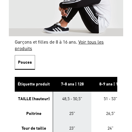
Garçons et filles de 8 à 16 ans.
Voir tous les
produits
Pouces
Étiquette produit
7-8 ans | 128
8-9 ans | 134
TAILLE (hauteur)
48,5 - 50,5"
51 - 53"
Poitrine
25"
26,5"
Tour de taille
23"
24"