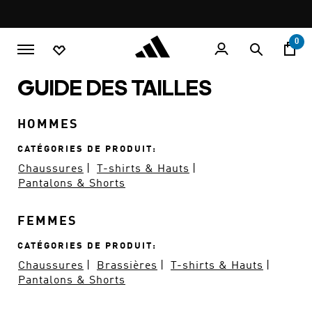
Aller au contenu principal
Pause
LIVRAISON GRATUITE À PARTIR DE 600 MAD
promotion
rotation
0
GUIDE DES TAILLES
HOMMES
CATÉGORIES DE PRODUIT
Chaussures
T-shirts & Hauts
Pantalons & Shorts
FEMMES
CATÉGORIES DE PRODUIT
Chaussures
Brassières
T-shirts & Hauts
Pantalons & Shorts