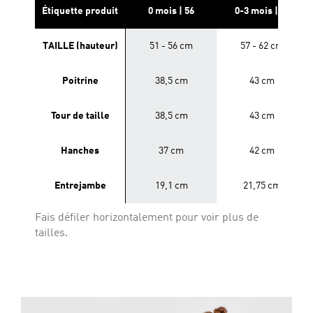
Étiquette produit
0 mois | 56
0-3 mois | 62
TAILLE (hauteur)
51 - 56 cm
57 - 62 cm
Poitrine
38,5 cm
43 cm
Tour de taille
38,5 cm
43 cm
Hanches
37 cm
42 cm
Entrejambe
19,1 cm
21,75 cm
Fais défiler horizontalement pour voir plus de
tailles.