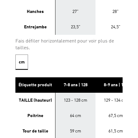
Hanches
27"
28"
Entrejambe
23,5"
24,5"
Fais défiler horizontalement pour voir plus de
tailles.
cm
Étiquette produit
7-8 ans | 128
8-9 ans | 134
TAILLE (hauteur)
123 - 128 cm
129 - 134 cm
Poitrine
64 cm
67,5 cm
Tour de taille
59 cm
61,5 cm