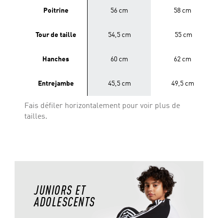
Poitrine
56 cm
58 cm
Tour de taille
54,5 cm
55 cm
Hanches
60 cm
62 cm
Entrejambe
45,5 cm
49,5 cm
Fais défiler horizontalement pour voir plus de
tailles.
JUNIORS ET
ADOLESCENTS