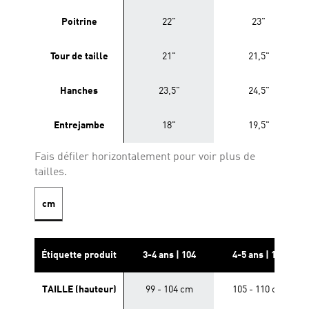
Poitrine
22"
23"
Tour de taille
21"
21,5"
Hanches
23,5"
24,5"
Entrejambe
18"
19,5"
Fais défiler horizontalement pour voir plus de
tailles.
cm
Étiquette produit
3-4 ans | 104
4-5 ans | 110
TAILLE (hauteur)
99 - 104 cm
105 - 110 cm