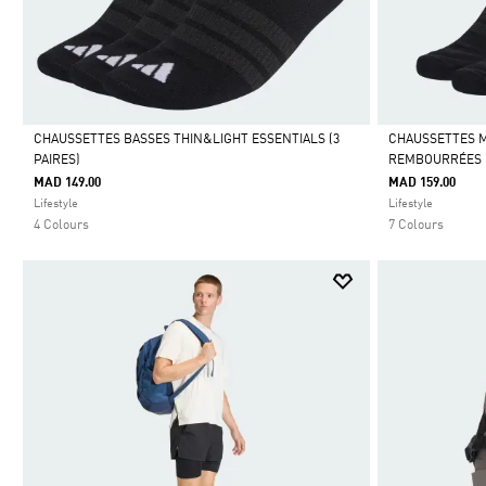
CHAUSSETTES BASSES THIN&LIGHT ESSENTIALS (3
CHAUSSETTES 
PAIRES)
REMBOURRÉES (
Selected
Selected
MAD 149.00
MAD 159.00
Lifestyle
Lifestyle
4 Colours
7 Colours