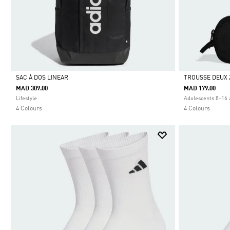
SAC À DOS LINEAR
TROUSSE DEUX 
MAD 309.00
MAD 179.00
Selected
Selected
Lifestyle
Adolescents 8-16 a
4 Colours
4 Colours