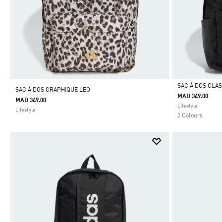
SAC À DOS CLA
SAC À DOS GRAPHIQUE LEO
MAD 349.00
MAD 349.00
Selected
Lifestyle
Lifestyle
2 Colours