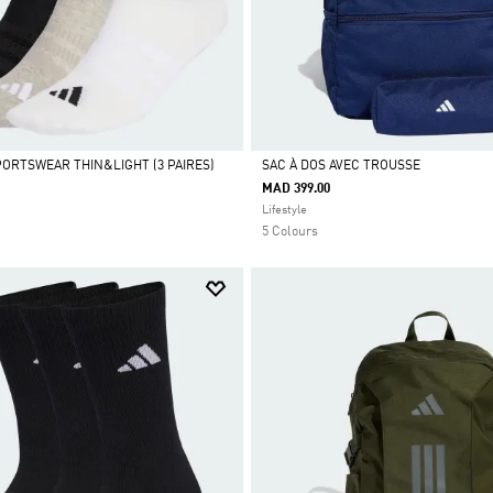
ORTSWEAR THIN&LIGHT (3 PAIRES)
SAC À DOS AVEC TROUSSE
MAD 399.00
Selected
Lifestyle
5 Colours