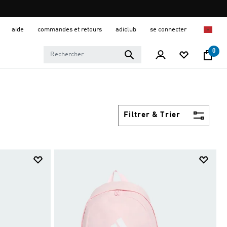
aide
commandes et retours
adiclub
se connecter
0
Filtrer & Trier