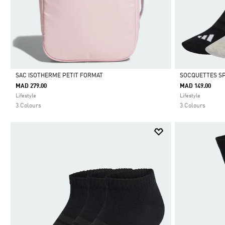
SAC ISOTHERME PETIT FORMAT
SOCQUETTES SP
MAD 279.00
MAD 149.00
Selected
Selected
Lifestyle
Lifestyle
3 Colours
3 Colours