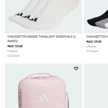
CHAUSSETTES BASSES THIN&LIGHT ESSENTIALS (3
CHAUSSETTES M
PAIRES)
MAD 139.00
Selected
Selected
MAD 149.00
Lifestyle
Lifestyle
2 Colours
4 Colours