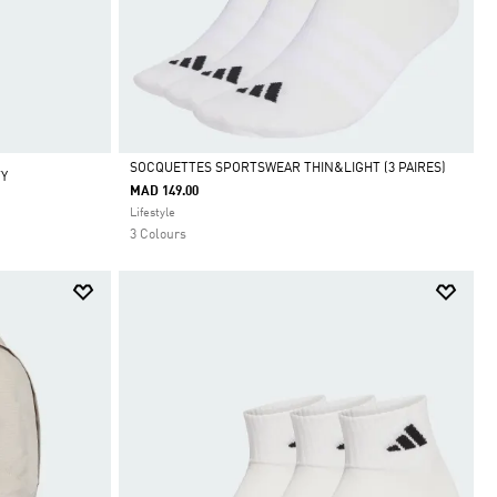
SOCQUETTES SPORTSWEAR THIN&LIGHT (3 PAIRES)
TY
MAD 149.00
Selected
Lifestyle
3 Colours