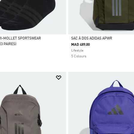
MI-MOLLET SPORTSWEAR
SAC À DOS ADIDAS APWR
3 PAIRES)
MAD 489.00
Selected
Lifestyle
5 Colours