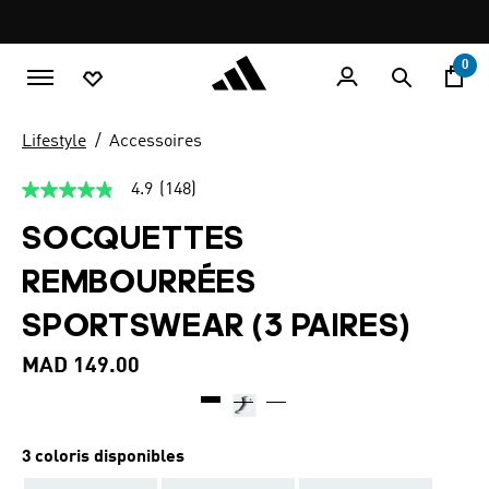
Aller au contenu principal
Pause
promotion
rotation
0
Lifestyle
Accessoires
4.9
(148)
4.9
étoiles
SOCQUETTES
sur
5,
valeur
REMBOURRÉES
de
la
SPORTSWEAR (3 PAIRES)
note
moyenne.
Read
MAD 149.00
148
Reviews.
Lien
sur
la
3 coloris disponibles
même
page.