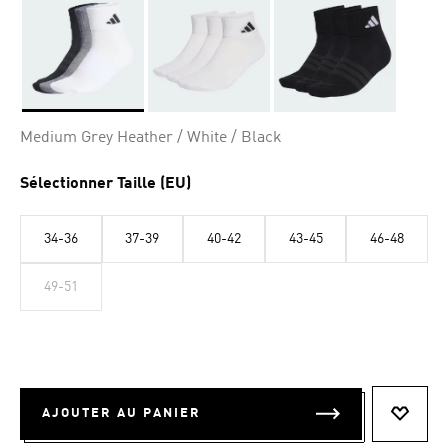
Selected
Medium Grey Heather / White / Black
Sélectionner Taille (EU)
34-36
37-39
40-42
43-45
46-48
49-51
AJOUTER AU PANIER
AJOUT