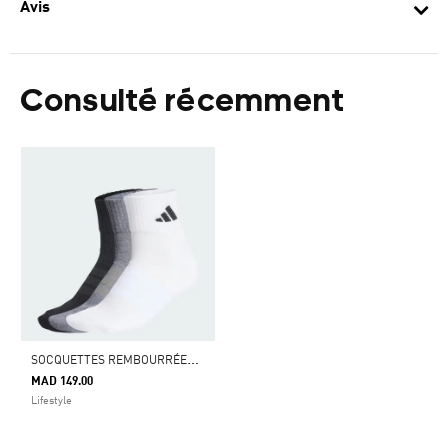
Avis
Consulté récemment
S
OCQUETTES REMBOURRÉES SPORTSWEAR (3 PAIRES)
MAD 149.00
Lifestyle