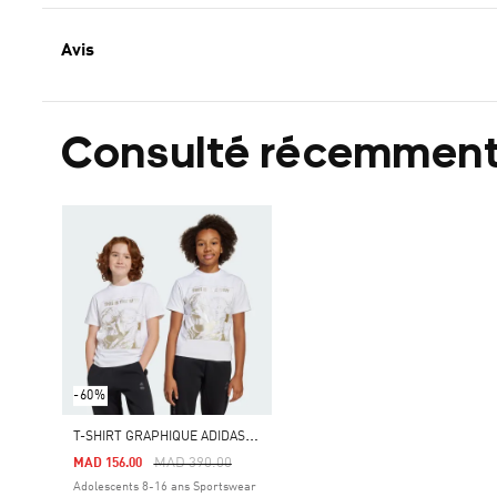
Avis
Consulté récemmen
-60%
T
-SHIRT GRAPHIQUE ADIDAS STAR WARS MANDALORIAN
Price Reduced From
To
MAD 390.00
MAD 156.00
Adolescents 8-16 ans Sportswear