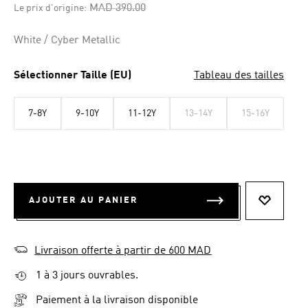
la
Price reduced from
to
MAD 390.00
Le prix d'origine:
même
page.
White / Cyber Metallic
Sélectionner Taille (EU)
Tableau des tailles
7-8Y
9-10Y
11-12Y
13-14Y
15-16Y
AJOUTER AU PANIER
AJOUTER
Livraison offerte à partir de 600 MAD
1 à 3 jours ouvrables.
Paiement à la livraison disponible