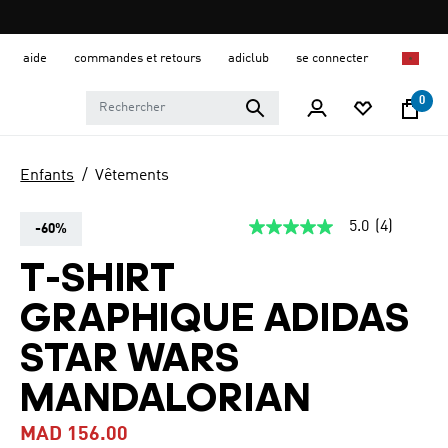
aide
commandes et retours
adiclub
se connecter
0
Enfants
Vêtements
5.0
(4)
-60%
5.0
étoiles
sur
T-SHIRT
5,
valeur
GRAPHIQUE ADIDAS
de
la
note
STAR WARS
moyenne.
Read
MANDALORIAN
4
Reviews.
Lien
MAD 156.00
sur