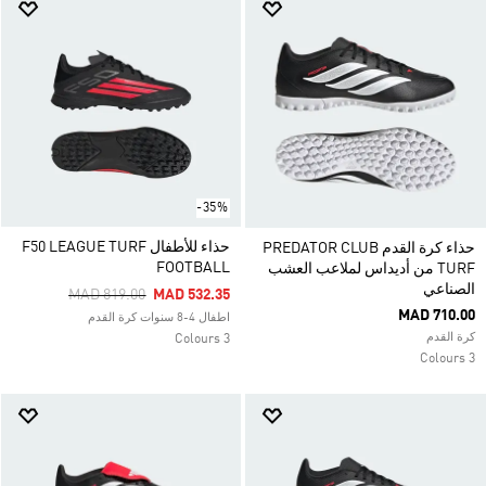
-35%
حذاء للأطفال ‏F50 LEAGUE TURF
حذاء كرة القدم PREDATOR CLUB
FOOTBALL
TURF من أديداس لملاعب العشب
الصناعي
Price Reduced From
To
MAD 819.00
MAD 532.35
MAD 710.00
اطفال 4-8 سنوات كرة القدم
كرة القدم
3 Colours
3 Colours