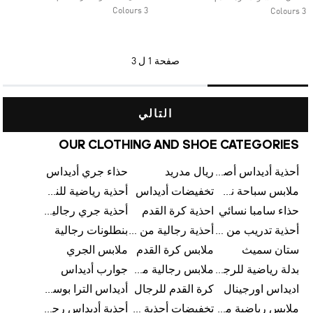
3 Colours
3 Colours
صفحة
1 ل 3
التالي
OUR CLOTHING AND SHOE CATEGORIES
أحذية أديداس أصلية
ريال مدريد
حذاء جري أديداس
ملابس سباحة نسائية من أديداس
تخفيضات أديداس
أحذية رياضية للنساء
حذاء سامبا نسائي
احذية كرة القدم
أحذية جري رجالية من أديداس
أحذية تدريب من أديداس
أحذية رجالية من أديداس بتخفيضات
بنطلونات رجالية
ستان سميث
ملابس كرة القدم
ملابس الجري
بدلة رياضية للرجال
ملابس رجالية من أديداس بتخفيضات
جوارب أديداس
اديداس اورجينال
كرة القدم للرجال
أديداس الترا بوست رجالي
ملابس رياضية من أديداس
تخفيضات أحذية رجالية من أديداس
أحذية أديداس رجالية