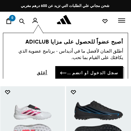
ا
Pause
شحن مجاني علي الطلبات التي تزيد عن 600 درهم مغربي
promotion
rotation
0
الرياضات
كرة القدم
أحذية
عشب
أصبح عضواً للحصول على مزايا ADICLUB
عشب
أطلق العنان لأفضل ما في أديداس - برنامج عضوية الذي
(102)
يكافئك على القيام بما تحب.
فلتر و صنف
صور كبيرة
سجل الدخول أو انضم الآن
أغلق