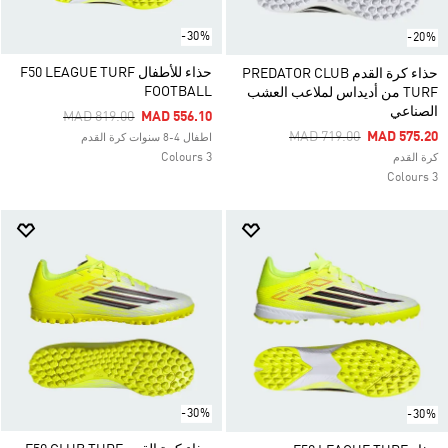
-30%
-20%
حذاء للأطفال F50 LEAGUE TURF
حذاء كرة القدم PREDATOR CLUB
FOOTBALL
TURF من أديداس لملاعب العشب
الصناعي
Price Reduced From
To
MAD 819.00
MAD 556.10
Price Reduced From
To
MAD 719.00
MAD 575.20
اطفال 4-8 سنوات كرة القدم
3 Colours
كرة القدم
3 Colours
-30%
-30%