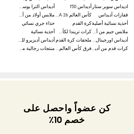
اديداس سوبر ستار
أديداس f50
أديداس الترا بوست
قفازات أديداس
كأس العالم FIFA 26™
ملابس أولاد من أديداس
أحذية نسائية أصلية
كرة القدم
حذاء جري نسائي
ملابس جيم من أديداس
كرات تريندا لكأس العالم FIFA 26™
أحذية نسائية
أديداس اورجينال نسائي
ملحقات كرة القدم
أديداس أديزيرو للجري
كرات قدم من أديداس
فرق كأس العالم FIFA 26™
منتجات رجالية من أديداس
كن عضواً واحصل على
خصم 10٪