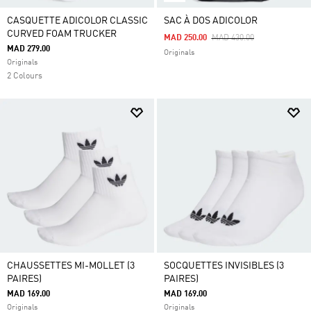
CASQUETTE ADICOLOR CLASSIC
SAC À DOS ADICOLOR
CURVED FOAM TRUCKER
Price Reduced From
To
MAD 250.00
MAD 430.00
MAD 279.00
Originals
Originals
2 Colours
CHAUSSETTES MI-MOLLET (3
SOCQUETTES INVISIBLES (3
PAIRES)
PAIRES)
MAD 169.00
MAD 169.00
Originals
Originals