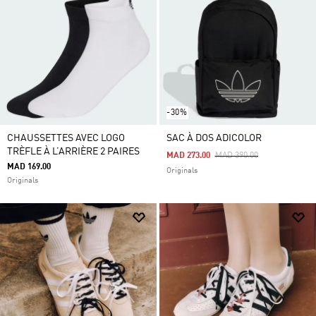
-30%
CHAUSSETTES AVEC LOGO
SAC À DOS ADICOLOR
TRÈFLE À L’ARRIÈRE 2 PAIRES
Price Reduced From
To
MAD 273.00
MAD 390.00
MAD 169.00
Originals
Originals