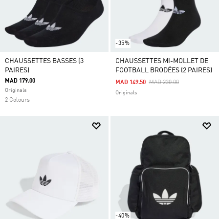
-35%
CHAUSSETTES BASSES (3
CHAUSSETTES MI-MOLLET DE
PAIRES)
FOOTBALL BRODÉES (2 PAIRES)
MAD 179.00
Price Reduced From
To
MAD 149.50
MAD 230.00
Originals
Originals
2 Colours
-40%