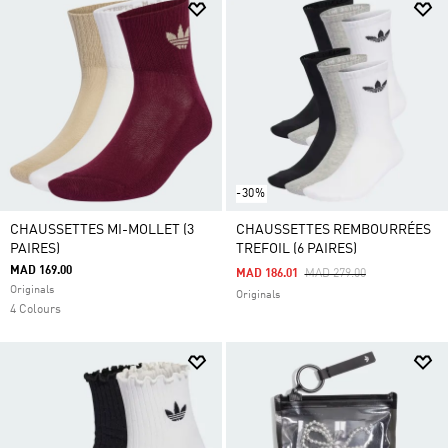
-30%
CHAUSSETTES MI-MOLLET (3
CHAUSSETTES REMBOURRÉES
PAIRES)
TREFOIL (6 PAIRES)
MAD 169.00
Price Reduced From
To
MAD 186.01
MAD 279.00
Originals
Originals
4 Colours