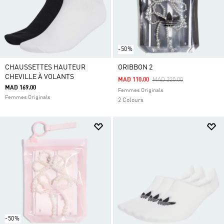
-50%
CHAUSSETTES HAUTEUR
ORIBBON 2
CHEVILLE À VOLANTS
Price Reduced From
To
MAD 110.00
MAD 220.00
MAD 169.00
Femmes Originals
Femmes Originals
2 Colours
-50%