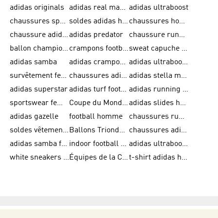
adidas originals
adidas real madrid
adidas ultraboost
chaussures sport adidas
soldes adidas homme
chaussures homme adidas
chaussure adidas original
adidas predator
chaussure running adidas femme
ballon champions league
crampons football adidas en promotion
sweat capuche adidas
adidas samba
adidas crampon terrain ferme
adidas ultraboost homme
survêtement femme adidas
chaussures adidas femme soldes
adidas stella mccartney
adidas superstar
adidas turf football shoes
adidas running adizero
sportswear femme
Coupe du Monde de la FIFA 26™
adidas slides homme
adidas gazelle
football homme
chaussures running adidas
soldes vêtements homme
Ballons Trionda de la Coupe du Monde de la FIFA 26™
chaussures adidas femme
adidas samba femme
indoor football shoes
adidas ultraboost 22
white sneakers adidas
Équipes de la Coupe du Monde de la FIFA 26™
t-shirt adidas homme