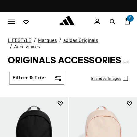
Aller au contenu principal
Pause
promotion
rotation
0
LIFESTYLE
Marques
adidas Originals
Accessoires
ORIGINALS ACCESSORIES
(63)
Filtrer & Trier
Grandes Images