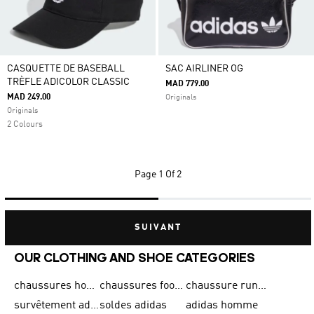
CASQUETTE DE BASEBALL
SAC AIRLINER OG
TRÈFLE ADICOLOR CLASSIC
MAD 779.00
MAD 249.00
Originals
Originals
2 Colours
Page
1 Of 2
SUIVANT
OUR CLOTHING AND SHOE CATEGORIES
chaussures homme adidas original
chaussures football adidas
chaussure running homme
survêtement adidas homme
soldes adidas
adidas homme