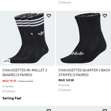
2 Colours
-40%
CHAUSSETTES MI-MOLLET 3
CHAUSSETTES QUARTER 3 BACK
BANDES (3 PAIRES)
STRIPES (3 PAIRES)
MAD 169.00
Price Reduced From
To
MAD 99.99
MAD 170.00
Originals
Originals
2 Colours
2 Colours
Selling Fast