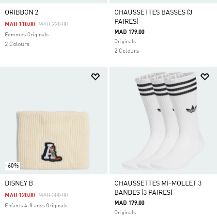
ORIBBON 2
CHAUSSETTES BASSES (3
PAIRES)
Price Reduced From
To
MAD 110.00
MAD 220.00
MAD 179.00
Femmes Originals
Originals
2 Colours
2 Colours
-60%
DISNEY B
CHAUSSETTES MI-MOLLET 3
BANDES (3 PAIRES)
Price Reduced From
To
MAD 120.00
MAD 300.00
MAD 179.00
Enfants 4-8 anss Originals
Originals