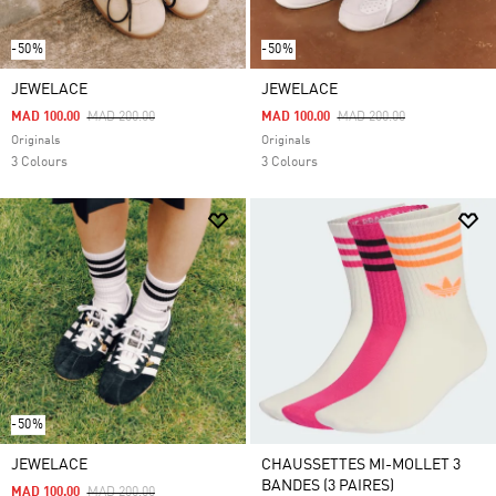
-50%
-50%
JEWELACE
JEWELACE
Price Reduced From
To
Price Reduced From
To
MAD 100.00
MAD 200.00
MAD 100.00
MAD 200.00
Originals
Originals
3 Colours
3 Colours
-50%
JEWELACE
CHAUSSETTES MI-MOLLET 3
BANDES (3 PAIRES)
Price Reduced From
To
MAD 100.00
MAD 200.00