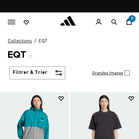
Aller au contenu principal
Pause
promotion
rotation
0
Collections
EQT
EQT
(2)
Filtrer & Trier
Grandes Images