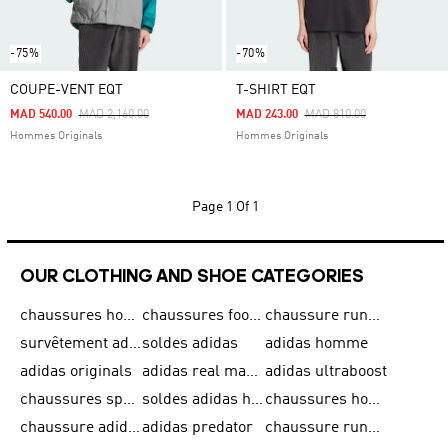
-75%
-70%
COUPE-VENT EQT
T-SHIRT EQT
Price Reduced From
To
Price Reduced From
To
MAD 540.00
MAD 2,160.00
MAD 243.00
MAD 810.00
Hommes Originals
Hommes Originals
Page
1 Of 1
OUR CLOTHING AND SHOE CATEGORIES
chaussures homme adidas original
chaussures football adidas
chaussure running homme
survêtement adidas homme
soldes adidas
adidas homme
adidas originals
adidas real madrid
adidas ultraboost
chaussures sport adidas
soldes adidas homme
chaussures homme adidas
chaussure adidas original
adidas predator
chaussure running adidas femme