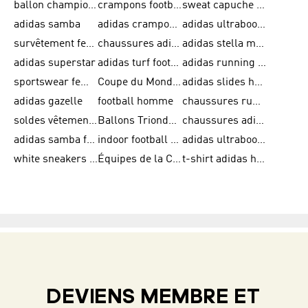
ballon champions league
crampons football adidas en promotion
sweat capuche adidas
adidas samba
adidas crampon terrain ferme
adidas ultraboost homme
survêtement femme adidas
chaussures adidas femme soldes
adidas stella mccartney
adidas superstar
adidas turf football shoes
adidas running adizero
sportswear femme
Coupe du Monde de la FIFA 26™
adidas slides homme
adidas gazelle
football homme
chaussures running adidas
soldes vêtements homme
Ballons Trionda de la Coupe du Monde de la FIFA 26™
chaussures adidas femme
adidas samba femme
indoor football shoes
adidas ultraboost 22
white sneakers adidas
Équipes de la Coupe du Monde de la FIFA 26™
t-shirt adidas homme
DEVIENS MEMBRE ET